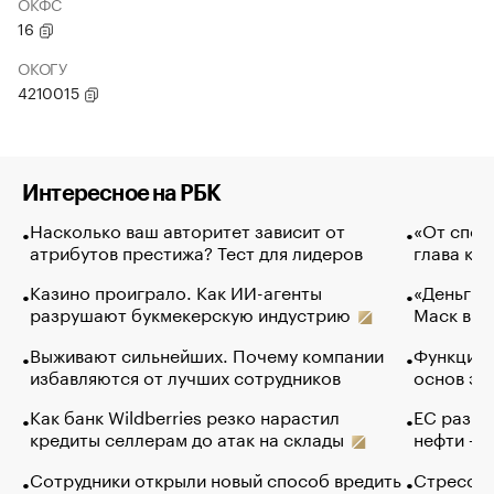
ОКФС
16
ОКОГУ
4210015
Интересное на РБК
Насколько ваш авторитет зависит от
«От спор
атрибутов престижа? Тест для лидеров
глава ко
Казино проиграло. Как ИИ-агенты
«Деньги б
разрушают букмекерскую индустрию
Маск в и
Выживают сильнейших. Почему компании
Функции 
избавляются от лучших сотрудников
основ эф
Как банк Wildberries резко нарастил
ЕС разре
кредиты селлерам до атак на склады
нефти — 
Сотрудники открыли новый способ вредить
Стресс о