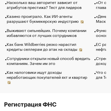
Насколько ваш авторитет зависит от
«От спо
атрибутов престижа? Тест для лидеров
глава к
Казино проиграло. Как ИИ-агенты
«Деньги
разрушают букмекерскую индустрию
Маск в 
Выживают сильнейших. Почему компании
Функции
избавляются от лучших сотрудников
основ э
Как банк Wildberries резко нарастил
ЕС раз
кредиты селлерам до атак на склады
нефти —
Сотрудники открыли новый способ вредить
Стресс 
компаниям. Зачем им это
доходов
Как налоговики ищут доходы
Что обв
неработающих покупателей яхт и квартир
для Tel
Регистрация ФНС