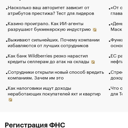
Насколько ваш авторитет зависит от
«От спо
атрибутов престижа? Тест для лидеров
глава к
Казино проиграло. Как ИИ-агенты
«Деньги
разрушают букмекерскую индустрию
Маск в 
Выживают сильнейших. Почему компании
Функции
избавляются от лучших сотрудников
основ э
Как банк Wildberries резко нарастил
ЕС раз
кредиты селлерам до атак на склады
нефти —
Сотрудники открыли новый способ вредить
Стресс 
компаниям. Зачем им это
доходов
Как налоговики ищут доходы
Что обв
неработающих покупателей яхт и квартир
для Tel
Регистрация ФНС