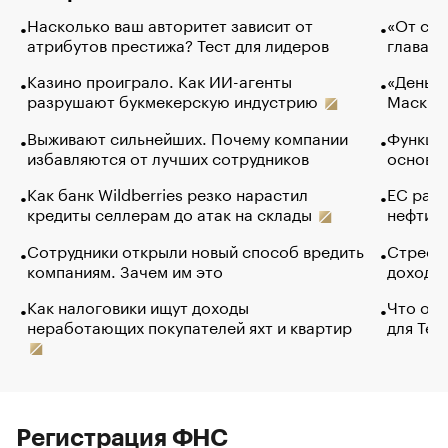
Насколько ваш авторитет зависит от
«От спо
атрибутов престижа? Тест для лидеров
глава к
Казино проиграло. Как ИИ-агенты
«Деньги
разрушают букмекерскую индустрию
Маск в 
Выживают сильнейших. Почему компании
Функции
избавляются от лучших сотрудников
основ э
Как банк Wildberries резко нарастил
ЕС раз
кредиты селлерам до атак на склады
нефти —
Сотрудники открыли новый способ вредить
Стресс 
компаниям. Зачем им это
доходов
Как налоговики ищут доходы
Что обв
неработающих покупателей яхт и квартир
для Tel
Регистрация ФНС