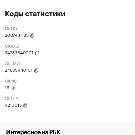
Коды статистики
ОКПО
2007431165
ОКАТО
24233840001
ОКТМО
24633440101
ОКФС
16
ОКОГУ
4210015
Интересное на РБК