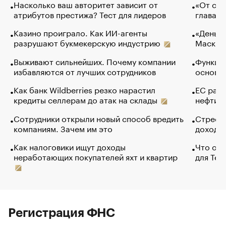
Насколько ваш авторитет зависит от
«От спо
атрибутов престижа? Тест для лидеров
глава к
Казино проиграло. Как ИИ-агенты
«Деньги
разрушают букмекерскую индустрию
Маск в 
Выживают сильнейших. Почему компании
Функции
избавляются от лучших сотрудников
основ э
Как банк Wildberries резко нарастил
ЕС раз
кредиты селлерам до атак на склады
нефти —
Сотрудники открыли новый способ вредить
Стресс 
компаниям. Зачем им это
доходов
Как налоговики ищут доходы
Что обв
неработающих покупателей яхт и квартир
для Tel
Регистрация ФНС