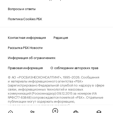
Вопросы и ответы
Политика Cookies РБК
Контактная информация
Редакция
Рассылка РБК Новости
Информация об ограничениях
Правовая информация
О соблюдении авторских прав
© АО «РОСБИЗНЕСКОНСАЛТИНГ»,
1995–2026.
Сообщения
и материалы информационного агентства «РБК»
(зарегистрировано Федеральной службой по надзору в сфере
связи, информационных технологий и массовых
коммуникаций (Роскомнадзор) 09.12.2015 за номером ИА
№ФС77-63848) сопровождаются пометкой «РБК». Отдельные
публикации могут содержать информацию,
не предназначенную для пользователей
до 18 лет.
companycardsfeedback@rbc.ru