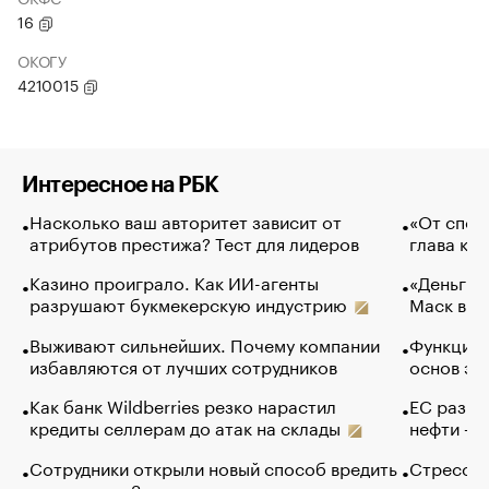
16
ОКОГУ
4210015
Интересное на РБК
Насколько ваш авторитет зависит от
«От спор
атрибутов престижа? Тест для лидеров
глава ко
Казино проиграло. Как ИИ-агенты
«Деньги б
разрушают букмекерскую индустрию
Маск в и
Выживают сильнейших. Почему компании
Функции 
избавляются от лучших сотрудников
основ эф
Как банк Wildberries резко нарастил
ЕС разре
кредиты селлерам до атак на склады
нефти — 
Сотрудники открыли новый способ вредить
Стресс о
компаниям. Зачем им это
доходов 