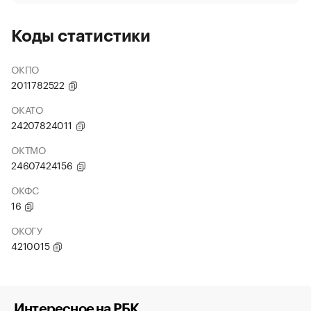
Коды статистики
ОКПО
2011782522
ОКАТО
24207824011
ОКТМО
24607424156
ОКФС
16
ОКОГУ
4210015
Интересное на РБК