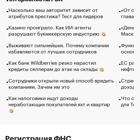
Насколько ваш авторитет зависит от
«От спо
атрибутов престижа? Тест для лидеров
глава к
Казино проиграло. Как ИИ-агенты
«Деньги
разрушают букмекерскую индустрию
Маск в 
Выживают сильнейших. Почему компании
Функции
избавляются от лучших сотрудников
основ э
Как банк Wildberries резко нарастил
ЕС раз
кредиты селлерам до атак на склады
нефти —
Сотрудники открыли новый способ вредить
Стресс 
компаниям. Зачем им это
доходов
Как налоговики ищут доходы
Что обв
неработающих покупателей яхт и квартир
для Tel
Регистрация ФНС