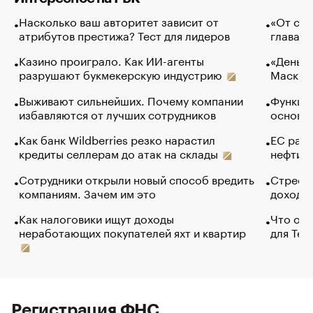
Насколько ваш авторитет зависит от
«От спо
атрибутов престижа? Тест для лидеров
глава к
Казино проиграло. Как ИИ-агенты
«Деньги
разрушают букмекерскую индустрию
Маск в 
Выживают сильнейших. Почему компании
Функции
избавляются от лучших сотрудников
основ э
Как банк Wildberries резко нарастил
ЕС раз
кредиты селлерам до атак на склады
нефти —
Сотрудники открыли новый способ вредить
Стресс 
компаниям. Зачем им это
доходов
Как налоговики ищут доходы
Что обв
неработающих покупателей яхт и квартир
для Tel
Регистрация ФНС