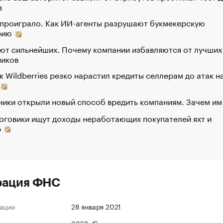
в
 проиграло. Как ИИ-агенты разрушают букмекерскую
рию
ют сильнейших. Почему компании избавляются от лучших
ников
к Wildberries резко нарастил кредиты селлерам до атак н
ики открыли новый способ вредить компаниям. Зачем им
оговики ищут доходы неработающих покупателей яхт и
р
рация ФНС
ации
28 января 2021