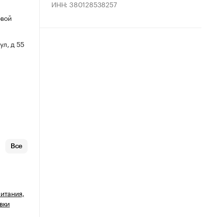
ИНН: 380128538257
овой
ул, д 55
Все
итания,
вки