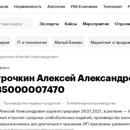
асли
Недвижимость
Autonews
РБК Компании
Телеканал
Р
К Курсы
РБК Life
Тренды
Визионеры
Национальные проекты
Эксперты
Кейсы
Мероприятия
О прое
онный клуб
Исследования
Кредитные рейтинги
Франшизы
Г
терия
IT и технологии
Малый бизнес
Маркетинг и прода
Проверка контрагентов
Политика
Экономика
Бизнес
урочкин Алексей Александрович
ы
ВЛЕНО
урочкин Алексей Александ
85000007470
Производство пищевых продуктов
Хлебопекарное производство
Алексей Александрович зарегистрирован 28.01.2021, в регионе — 
енья и прочих сухарных хлебобулочных изделий, производство мучн
редназначенных для длительного хранения. ИП присвоены реквиз
ы из публичных государственных источников.