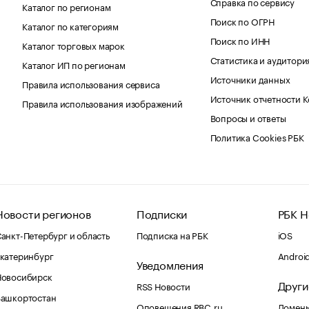
Справка по сервису
Каталог по регионам
Поиск по ОГРН
Каталог по категориям
Поиск по ИНН
Каталог торговых марок
Статистика и аудитори
Каталог ИП по регионам
Источники данных
Правила использования сервиса
Источник отчетности 
Правила использования изображений
Вопросы и ответы
Политика Cookies РБК
Новости регионов
Подписки
РБК Н
анкт-Петербург и область
Подписка на РБК
iOS
катеринбург
Androi
Уведомления
Новосибирск
Други
RSS Новости
Башкортостан
Оповещения RBC.ru
Домены