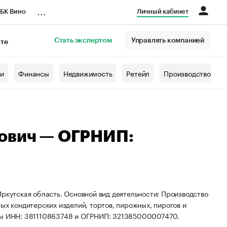
...
БК Вино
Личный кабинет
Стать экспертом
Управлять компанией
кте
азета
жи
Финансы
Недвижимость
Ретейл
Производство
рович — ОГРНИП:
Иркутская область. Основной вид деятельности: Производство
ых кондитерских изделий, тортов, пирожных, пирогов и
иты ИНН: 381110863748 и ОГРНИП: 321385000007470.