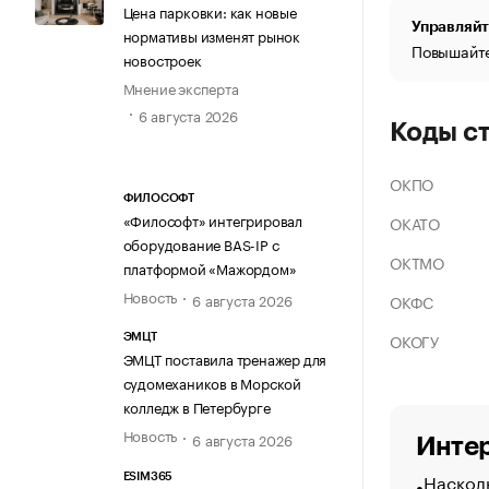
Цена парковки: как новые
Управляйт
нормативы изменят рынок
Повышайте
новостроек
Мнение эксперта
6 августа 2026
Коды с
ОКПО
ФИЛОСОФТ
«Философт» интегрировал
ОКАТО
оборудование BAS-IP с
ОКТМО
платформой «Мажордом»
Новость
6 августа 2026
ОКФС
ОКОГУ
ЭМЦТ
ЭМЦТ поставила тренажер для
судомехаников в Морской
колледж в Петербурге
Новость
6 августа 2026
Интер
Насколь
ESIM365