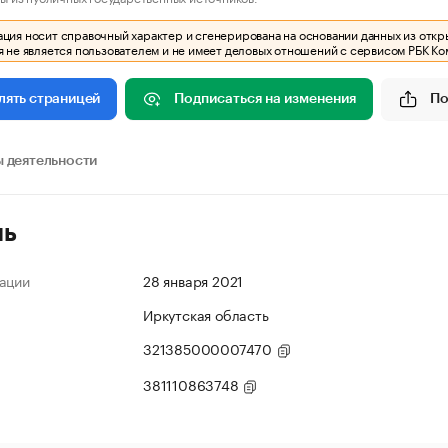
ия носит справочный характер и сгенерирована на основании данных из откр
 не является пользователем и не имеет деловых отношений с сервисом РБК Ко
Подписаться на изменения
По
лять страницей
 деятельности
ль
ации
28 января 2021
Иркутская область
321385000007470
381110863748