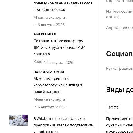
Код налогово
почему компании вкладываются
в welcome-боксы
Наименование
органа
Мнение эксперта
6 августа 2026
Адрес налого
АВИ КЭПИТАЛ
Сохранить агроэкспортеру
194,5 млн рублей: кейс «АВИ
Кэпитал»
Социал
Кейс
6 августа 2026
Регистрацио
НОВАЯ АНАТОМИЯ
Мужчины пришли к
косметологу: как выглядит
Виды д
новый пациент
Мнение эксперта
6 августа 2026
10.72
В Wildberries рассказали, как
Производство
сухарных хле
предпринимателям подтвердить
производство
ущерб от атак