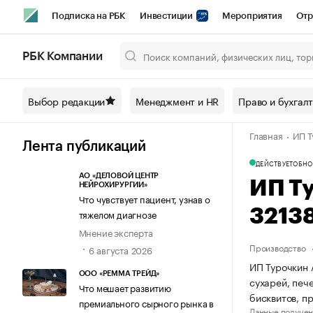
Подписка на РБК
Инвестиции
Мероприятия
Отр
Спорт
Школа управления РБК
РБК Образование
РБ
РБК Компании
Город
Стиль
Крипто
РБК Бизнес-среда
Дискусси
Выбор редакции
Менеджмент и HR
Право и бухгал
Спецпроекты СПб
Конференции СПб
Спецпроекты
Главная
ИП Т
Технологии и медиа
Финансы
Рынок наличной валют
Лента публикаций
ДЕЙСТВУЕТ
ОБНО
АО «ДЕЛОВОЙ ЦЕНТР
ИП Т
НЕЙРОХИРУРГИИ»
Что чувствует пациент, узнав о
3213
тяжелом диагнозе
Мнение эксперта
Производство
6 августа 2026
ИП Турочкин 
ООО «РЕММА ТРЕЙД»
сухарей, печ
Что мешает развитию
бисквитов, п
премиального сырного рынка в
Данные получен