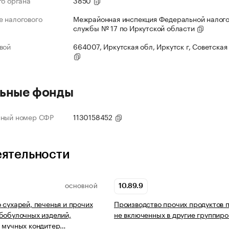
го органа
3850
 налогового
Межрайонная инспекция Федеральной налог
службы № 17 по Иркутской области
вой
664007, Иркутская обл, Иркутск г, Советская 
ьные фонды
нный номер СФР
1130158452
еятельности
10.89.9
ОСНОВНОЙ
 сухарей, печенья и прочих
Производство прочих продуктов п
бобулочных изделий,
не включенных в другие группиро
 мучных кондитер…