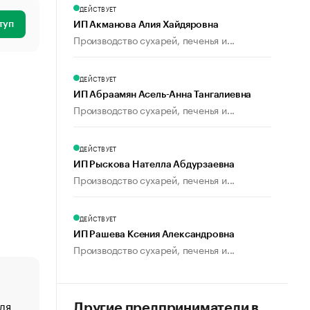
ДЕЙСТВУЕТ
туп
ИП Акманова Алия Хайдяровна
Производство сухарей, печенья и...
ДЕЙСТВУЕТ
ИП Абраамян Асель-Анна Тангалиевна
Производство сухарей, печенья и...
ДЕЙСТВУЕТ
ИП Рыскова Нателла Абдурзаевна
Производство сухарей, печенья и...
ДЕЙСТВУЕТ
ИП Рашева Ксения Александровна
Производство сухарей, печенья и...
ля
«От спорта тело стареет иначе». Как живет глава ко
Другие предприниматели в