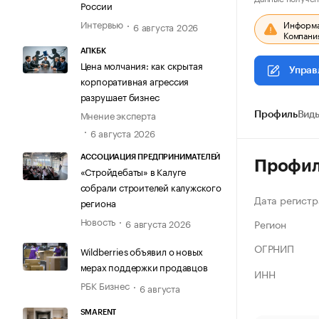
России
Интервью
Информац
6 августа 2026
Компания
АПКБК
Цена молчания: как скрытая
Управ
корпоративная агрессия
разрушает бизнес
Мнение эксперта
Профиль
Виды
6 августа 2026
АССОЦИАЦИЯ ПРЕДПРИНИМАТЕЛЕЙ
Профи
«Стройдебаты» в Калуге
собрали строителей калужского
Дата регистр
региона
Новость
Регион
6 августа 2026
ОГРНИП
Wildberries объявил о новых
мерах поддержки продавцов
ИНН
РБК Бизнес
6 августа
SMARENT