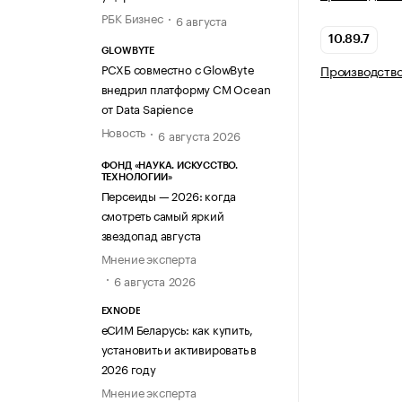
РБК Бизнес
6 августа
10.89.7
GLOWBYTE
РСХБ совместно с GlowByte
Производство
внедрил платформу CM Ocean
от Data Sapience
Новость
6 августа 2026
ФОНД «НАУКА. ИСКУССТВО.
ТЕХНОЛОГИИ»
Персеиды — 2026: когда
смотреть самый яркий
звездопад августа
Мнение эксперта
6 августа 2026
EXNODE
еСИМ Беларусь: как купить,
установить и активировать в
2026 году
Мнение эксперта