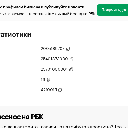
е профилем бизнеса и публикуйте новости
Получить дос
 узнаваемость и развивайте личный бренд на РБК
татистики
2005189707
25401373000
25701000001
16
4210015
есное на РБК
ко ваш авторитет зависит от атрибутов престижа? Тест д