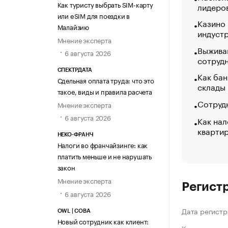
Как туристу выбрать SIM-карту
лидеро
или eSIM для поездки в
Казино
Малайзию
индуст
Мнение эксперта
Выжива
6 августа 2026
сотруд
СПЕКТРДАТА
Как бан
Сдельная оплата труда: что это
склады
такое, виды и правила расчета
Сотрудн
Мнение эксперта
6 августа 2026
Как нал
кварти
НЕКО-ФРАНЧ
Налоги во франчайзинге: как
платить меньше и не нарушать
закон
Мнение эксперта
Регист
6 августа 2026
Дата регистр
OWL | СОВА
Новый сотрудник как клиент: