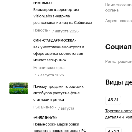
Наименование
ВИЖНЛАБС
Биометрия в аэропортах:
органа
VisionLabs внедрила
Адрес налого
распознавание лиц на Сейшелах
Новость
7 августа 2026
СМИ «СТАНДАРТ-МОСКВА»
Как ужесточение контроля в
Социал
сфере оценки соответствия
меняет весь рынок
Регистрацио
Мнение эксперта
7 августа 2026
Виды д
Почему продажи городских
автобусов растут на фоне
стагнации рынка
45.31
РБК Бизнес
7 августа
Торговля опт
деталями, уз
«МИЛЛЕНИУМ»
Новые сроки маркировки
товаров в новых регионах РФ
45.32