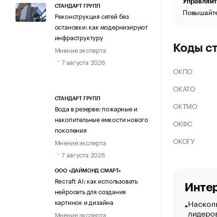
Управляйт
СТАНДАРТ ГРУПП
Повышайте
Реконструкция сетей без
остановки: как модернизируют
инфраструктуру
Коды с
Мнение эксперта
7 августа 2026
ОКПО
ОКАТО
СТАНДАРТ ГРУПП
ОКТМО
Вода в резерве: пожарные и
накопительные емкости нового
ОКФС
поколения
ОКОГУ
Мнение эксперта
7 августа 2026
ООО «ДАЙМОНД СМАРТ»
Recraft AI: как использовать
Интер
нейросеть для создания
Насколь
картинок и дизайна
лидеро
Мнение эксперта