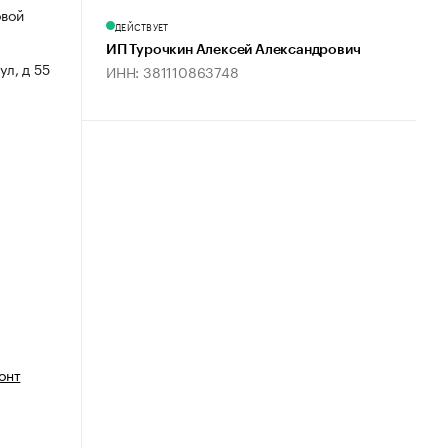
овой
ДЕЙСТВУЕТ
ИП Турочкин Алексей Александрович
ул, д 55
ИНН: 381110863748
онт