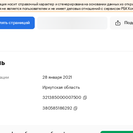
ия носит справочный характер и сгенерирована на основании данных из откр
 не является пользователем и не имеет деловых отношений с сервисом РБК Ко
Под
лять страницей
ль
ации
28 января 2021
Иркутская область
321385000007500
380585186292