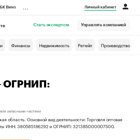
...
БК Вино
Личный кабинет
Стать экспертом
Управлять компанией
кте
азета
жи
Финансы
Недвижимость
Ретейл
Производство
— ОГРНИП:
овля запасными частями
ая область. Основной вид деятельности: Торговля оптовая
зиты ИНН: 380585186292 и ОГРНИП: 321385000007500.