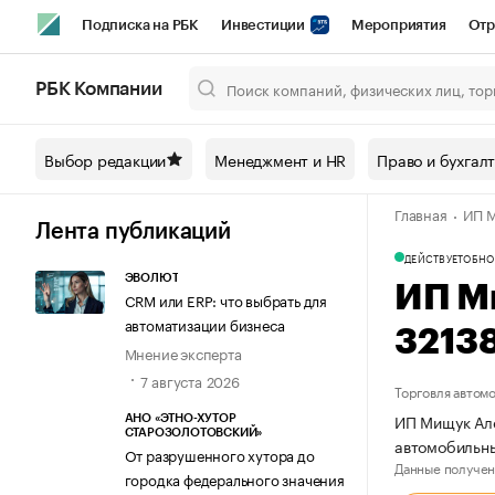
Подписка на РБК
Инвестиции
Мероприятия
Отр
Спорт
Школа управления РБК
РБК Образование
РБ
РБК Компании
Город
Стиль
Крипто
РБК Бизнес-среда
Дискусси
Выбор редакции
Менеджмент и HR
Право и бухгал
Спецпроекты СПб
Конференции СПб
Спецпроекты
Главная
ИП М
Технологии и медиа
Финансы
Рынок наличной валют
Лента публикаций
ДЕЙСТВУЕТ
ОБНО
ЭВОЛЮТ
ИП М
CRM или ERP: что выбрать для
автоматизации бизнеса
3213
Мнение эксперта
7 августа 2026
Торговля автом
ИП Мищук Але
АНО «ЭТНО-ХУТОР
СТАРОЗОЛОТОВСКИЙ»
автомобильн
От разрушенного хутора до
Данные получен
городка федерального значения