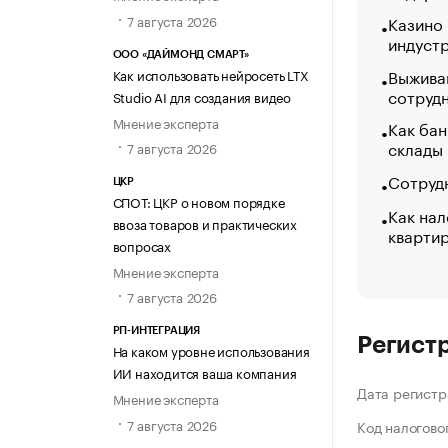
7 августа 2026
Казино
индуст
ООО «ДАЙМОНД СМАРТ»
Выжива
Как использовать нейросеть LTX
сотруд
Studio AI для создания видео
Мнение эксперта
Как бан
склады
7 августа 2026
Сотрудн
ЦКР
СПОТ: ЦКР о новом порядке
Как нал
ввоза товаров и практических
кварти
вопросах
Мнение эксперта
7 августа 2026
РП-ИНТЕГРАЦИЯ
Регист
На каком уровне использования
ИИ находится ваша компания
Дата регистр
Мнение эксперта
7 августа 2026
Код налогово