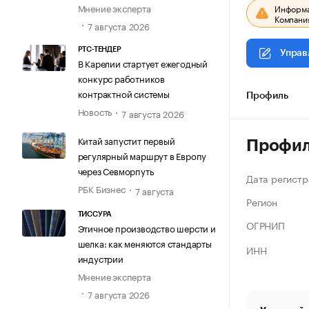
Мнение эксперта
Информац
Компания
7 августа 2026
РТС-ТЕНДЕР
Управ
В Карелии стартует ежегодный
конкурс работников
контрактной системы
Профиль
Новость
7 августа 2026
Китай запустит первый
Профи
регулярный маршрут в Европу
через Севморпуть
Дата регистр
РБК Бизнес
7 августа
Регион
ТИССУРА
ОГРНИП
Этичное производство шерсти и
шелка: как меняются стандарты
ИНН
индустрии
Мнение эксперта
7 августа 2026