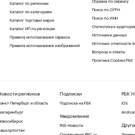
Справка по сервису
Каталог по регионам
Поиск по ОГРН
Каталог по категориям
Поиск по ИНН
Каталог торговых марок
Статистика и аудитори
Каталог ИП по регионам
Источники данных
Правила использования сервиса
Источник отчетности 
Правила использования изображений
Вопросы и ответы
Политика Cookies РБК
Новости регионов
Подписки
РБК Н
анкт-Петербург и область
Подписка на РБК
iOS
катеринбург
Androi
Уведомления
Новосибирск
Други
RSS Новости
Башкортостан
Оповещения RBC.ru
Домены