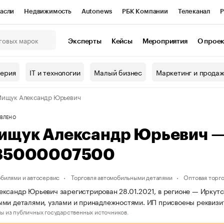
асли
Недвижимость
Autonews
РБК Компании
Телеканал
Р
К Курсы
РБК Life
Тренды
Визионеры
Национальные проекты
Эксперты
Кейсы
Мероприятия
О прое
онный клуб
Исследования
Кредитные рейтинги
Франшизы
Г
терия
IT и технологии
Малый бизнес
Маркетинг и прода
Проверка контрагентов
Политика
Экономика
Бизнес
ищук Александр Юрьевич
ы
ВЛЕНО
ищук Александр Юрьевич 
85000007500
обилями и автосервис
Торговля автомобильными деталями
Оптовая торг
ксандр Юрьевич зарегистрирован 28.01.2021, в регионе — Иркутск
ыми деталями, узлами и принадлежностями. ИП присвоены рекви
ы из публичных государственных источников.