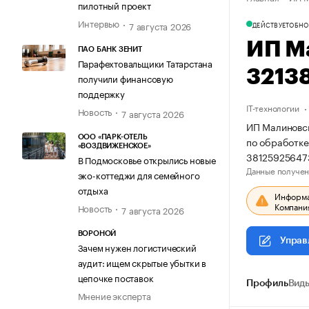
пилотный проект
Интервью
7 августа 2026
ДЕЙСТВУЕТ
ОБНО
ИП М
ПАО БАНК ЗЕНИТ
Парафехтовальщики Татарстана
3213
получили финансовую
поддержку
IT-технологии
Новость
7 августа 2026
ИП Малиновск
ООО «ПАРК-ОТЕЛЬ
по обработке
«ВОЗДВИЖЕНСКОЕ»
38125925647
В Подмосковье открылись новые
Данные получен
эко-коттеджи для семейного
отдыха
Информац
Компания
Новость
7 августа 2026
ВОРОНОЙ
Управ
Зачем нужен логистический
аудит: ищем скрытые убытки в
цепочке поставок
Профиль
Виды
Мнение эксперта