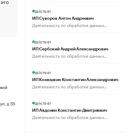
 это
Стресс обеспеченных людей: почему рост доходов 
счастья
ДЕЙСТВУЕТ
Что обвинения против Павла Дурова значат для Tele
ИП Суворов Антон Андреевич
пользователей
Деятельность по обработке данных...
ДЕЙСТВУЕТ
ИП Сербский Андрей Александрович
Деятельность по обработке данных...
ДЕЙСТВУЕТ
ИП Конюшкин Константин Александрович
Деятельность по обработке данных...
овой
ул, д 55
ДЕЙСТВУЕТ
ИП Авдонин Константин Дмитриевич
Деятельность по обработке данных...