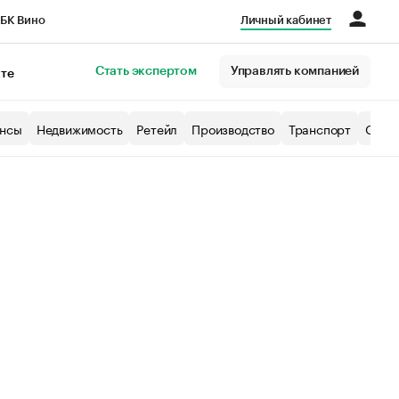
БК Вино
Личный кабинет
Город
Стать экспертом
Управлять компанией
кте
нсы
Недвижимость
Ретейл
Производство
Транспорт
Образ