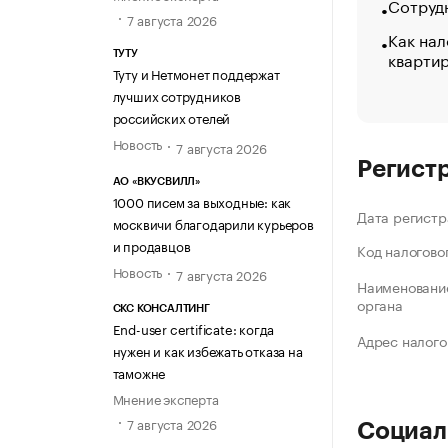
Сотрудн
7 августа 2026
Как нал
кварти
ТУТУ
Туту и Нетмонет поддержат
лучших сотрудников
российских отелей
Новость
7 августа 2026
Регист
АО «ВКУСВИЛЛ»
1000 писем за выходные: как
Дата регистр
москвичи благодарили курьеров
и продавцов
Код налогово
Новость
7 августа 2026
Наименование
органа
СКС КОНСАЛТИНГ
End-user certificate: когда
Адрес налого
нужен и как избежать отказа на
таможне
Мнение эксперта
7 августа 2026
Социал