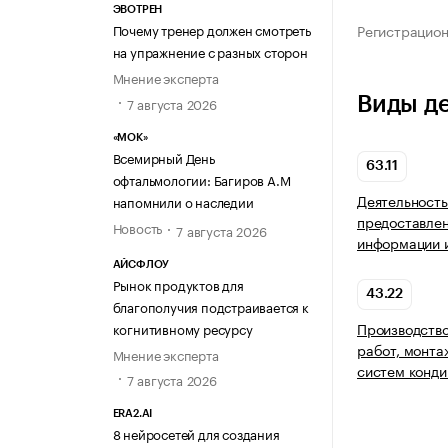
ЭВОТРЕН
Почему тренер должен смотреть
Регистрацио
на упражнение с разных сторон
Мнение эксперта
Виды д
7 августа 2026
«МОК»
Всемирный День
63.11
офтальмологии: Багиров А.М
Деятельность
напомнили о наследии
предоставлен
Новость
7 августа 2026
информации и
АЙСФЛОУ
Рынок продуктов для
43.22
благополучия подстраивается к
Производство
когнитивному ресурсу
работ, монта
Мнение эксперта
систем конди
7 августа 2026
ERA2.AI
8 нейросетей для создания