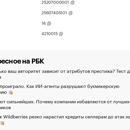
25207000001
25607405101
16
4210015
есное на РБК
ко ваш авторитет зависит от атрибутов престижа? Тест д
в
 проиграло. Как ИИ-агенты разрушают букмекерскую
рию
ют сильнейших. Почему компании избавляются от лучших
ников
к Wildberries резко нарастил кредиты селлерам до атак н