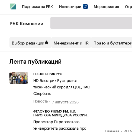
Подписка на РБК
Инвестиции
Мероприятия
Отр
Спорт
Школа управления РБК
РБК Образование
РБ
РБК Компании
Стиль
Крипто
РБК Бизнес-среда
Дискуссионный кл
Выбор редакции
Менеджмент и HR
Право и бухгалтер
Спецпроекты СПб
Конференции СПб
Спецпроекты
Технологии и медиа
Финансы
Рынок наличной валют
Лента публикаций
HD ЭЛЕКТРИК РУС
HD Электрик Рус провел
технический курс для ЦОД ПАО
Сбербанк
Новость
7 августа 2026
ФГАОУ ВО РНИМУ ИМ. Н.И.
ПИРОГОВА МИНЗДРАВА РОССИИ
(ПИРОГОВСКИЙ УНИВЕРСИТЕТ)
Проректор Пироговского
Университета рассказала про
Главная
ИП М