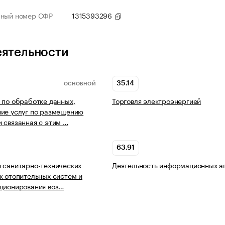
нный номер СФР
1315393296
еятельности
35.14
ОСНОВНОЙ
 по обработке данных,
Торговля электроэнергией
ие услуг по размещению
 связанная с этим …
63.91
 санитарно-технических
Деятельность информационных а
ж отопительных систем и
ционирования воз…