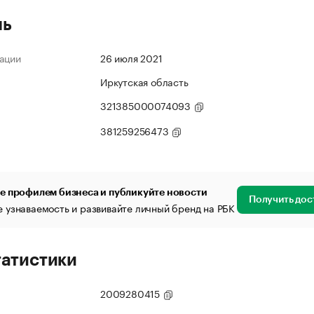
ль
ации
26 июля 2021
Иркутская область
321385000074093
381259256473
е профилем бизнеса и публикуйте новости
Получить дос
 узнаваемость и развивайте личный бренд на РБК
татистики
2009280415