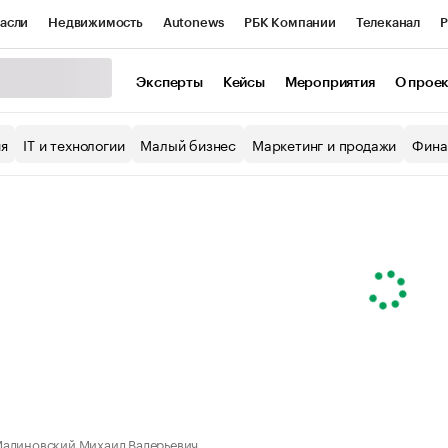
асли
Недвижимость
Autonews
РБК Компании
Телеканал
Р
К Курсы
РБК Life
Тренды
Визионеры
Национальные проекты
Эксперты
Кейсы
Мероприятия
О прое
уб
Исследования
Кредитные рейтинги
Франшизы
Газета
ия
IT и технологии
Малый бизнес
Маркетинг и продажи
Фина
Проверка контрагентов
Политика
Экономика
Бизнес
ы
алиновский Михаил Валерьевич