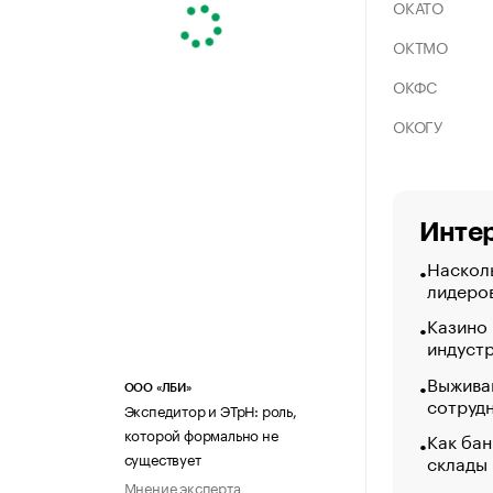
ОКАТО
ОКТМО
ОКФС
ОКОГУ
Интер
Насколь
лидеро
Казино
индуст
Выжива
ООО «ЛБИ»
сотруд
Экспедитор и ЭТрН: роль,
которой формально не
Как бан
существует
склады
Мнение эксперта