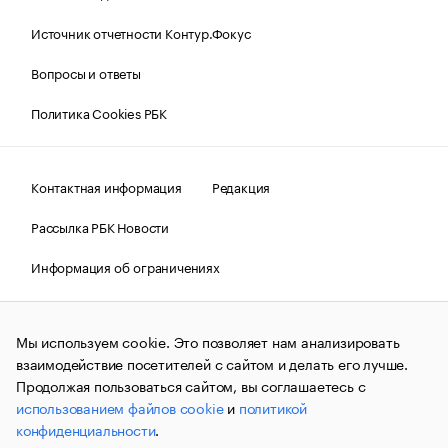
Источник отчетности Контур.Фокус
Вопросы и ответы
Политика Cookies РБК
Контактная информация
Редакция
Рассылка РБК Новости
Информация об ограничениях
Правовая информация
О соблюдении авторских прав
Мы используем cookie. Это позволяет нам анализировать
© АО «РОСБИЗНЕСКОНСАЛТИНГ»,
1995–2026.
Сообщения
и материалы информационного агентства «РБК»
взаимодействие посетителей с сайтом и делать его лучше.
(зарегистрировано Федеральной службой по надзору в сфере
Продолжая пользоваться сайтом, вы соглашаетесь с
связи, информационных технологий и массовых
использованием файлов cookie
и
политикой
коммуникаций (Роскомнадзор) 09.12.2015 за номером ИА
№ФС77-63848) сопровождаются пометкой «РБК». Отдельные
конфиденциальности
.
публикации могут содержать информацию,