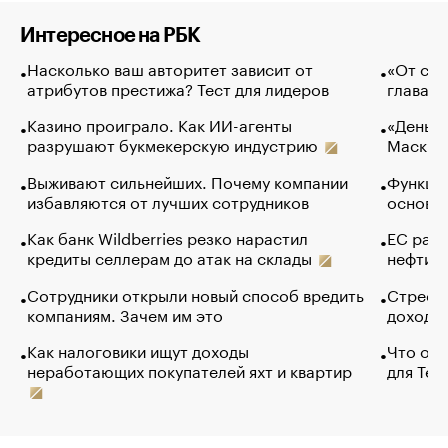
Интересное на РБК
Насколько ваш авторитет зависит от
«От спо
атрибутов престижа? Тест для лидеров
глава к
Казино проиграло. Как ИИ-агенты
«Деньги
разрушают букмекерскую индустрию
Маск в 
Выживают сильнейших. Почему компании
Функции
избавляются от лучших сотрудников
основ э
Как банк Wildberries резко нарастил
ЕС раз
кредиты селлерам до атак на склады
нефти —
Сотрудники открыли новый способ вредить
Стресс 
компаниям. Зачем им это
доходов
Как налоговики ищут доходы
Что обв
неработающих покупателей яхт и квартир
для Tel