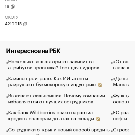
16
ОКОГУ
4210015
Интересное на РБК
Насколько ваш авторитет зависит от
«От спор
атрибутов престижа? Тест для лидеров
глава ко
Казино проиграло. Как ИИ-агенты
«Деньги б
разрушают букмекерскую индустрию
Маск в и
Выживают сильнейших. Почему компании
Функции 
избавляются от лучших сотрудников
основ эф
Как банк Wildberries резко нарастил
ЕС разре
кредиты селлерам до атак на склады
нефти — 
Сотрудники открыли новый способ вредить
Стресс о
компаниям. Зачем им это
доходов 