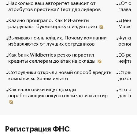
Насколько ваш авторитет зависит от
«От спо
атрибутов престижа? Тест для лидеров
глава к
Казино проиграло. Как ИИ-агенты
«Деньги
разрушают букмекерскую индустрию
Маск в 
Выживают сильнейших. Почему компании
Функции
избавляются от лучших сотрудников
основ э
Как банк Wildberries резко нарастил
ЕС раз
кредиты селлерам до атак на склады
нефти —
Сотрудники открыли новый способ вредить
Стресс 
компаниям. Зачем им это
доходов
Как налоговики ищут доходы
Что обв
неработающих покупателей яхт и квартир
для Tel
Регистрация ФНС