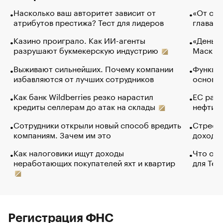
Насколько ваш авторитет зависит от
«От спо
атрибутов престижа? Тест для лидеров
глава к
Казино проиграло. Как ИИ-агенты
«Деньги
разрушают букмекерскую индустрию
Маск в 
Выживают сильнейших. Почему компании
Функции
избавляются от лучших сотрудников
основ э
Как банк Wildberries резко нарастил
ЕС раз
кредиты селлерам до атак на склады
нефти —
Сотрудники открыли новый способ вредить
Стресс 
компаниям. Зачем им это
доходов
Как налоговики ищут доходы
Что обв
неработающих покупателей яхт и квартир
для Tel
Регистрация ФНС