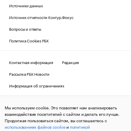
Источники данных
Источник отчетности Контур.Фокус
Вопросы и ответы
Политика Cookies РБК
Контактная информация
Редакция
Рассылка РБК Новости
Информация об ограничениях
Правовая информация
О соблюдении авторских прав
Мы используем cookie. Это позволяет нам анализировать
© АО «РОСБИЗНЕСКОНСАЛТИНГ»,
1995–2026.
Сообщения
и материалы информационного агентства «РБК»
взаимодействие посетителей с сайтом и делать его лучше.
(зарегистрировано Федеральной службой по надзору в сфере
Продолжая пользоваться сайтом, вы соглашаетесь с
связи, информационных технологий и массовых
использованием файлов cookie
и
политикой
коммуникаций (Роскомнадзор) 09.12.2015 за номером ИА