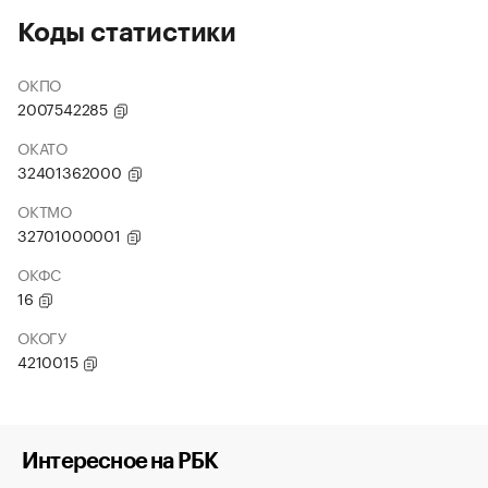
Коды статистики
ОКПО
2007542285
ОКАТО
32401362000
ОКТМО
32701000001
ОКФС
16
ОКОГУ
4210015
Интересное на РБК