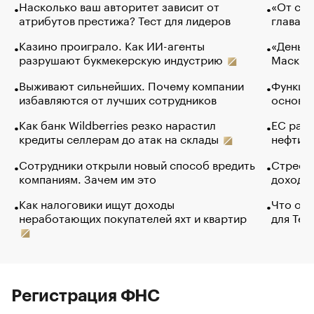
Насколько ваш авторитет зависит от
«От спо
атрибутов престижа? Тест для лидеров
глава к
Казино проиграло. Как ИИ-агенты
«Деньги
разрушают букмекерскую индустрию
Маск в 
Выживают сильнейших. Почему компании
Функции
избавляются от лучших сотрудников
основ э
Как банк Wildberries резко нарастил
ЕС раз
кредиты селлерам до атак на склады
нефти —
Сотрудники открыли новый способ вредить
Стресс 
компаниям. Зачем им это
доходов
Как налоговики ищут доходы
Что обв
неработающих покупателей яхт и квартир
для Tel
Регистрация ФНС