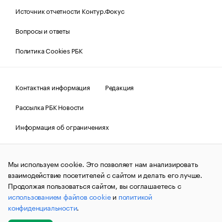
Источник отчетности Контур.Фокус
Вопросы и ответы
Политика Cookies РБК
Контактная информация
Редакция
Рассылка РБК Новости
Информация об ограничениях
Правовая информация
О соблюдении авторских прав
Мы используем cookie. Это позволяет нам анализировать
© АО «РОСБИЗНЕСКОНСАЛТИНГ»,
1995–2026.
Сообщения
и материалы информационного агентства «РБК»
взаимодействие посетителей с сайтом и делать его лучше.
(зарегистрировано Федеральной службой по надзору в сфере
Продолжая пользоваться сайтом, вы соглашаетесь с
связи, информационных технологий и массовых
использованием файлов cookie
и
политикой
коммуникаций (Роскомнадзор) 09.12.2015 за номером ИА
№ФС77-63848) сопровождаются пометкой «РБК». Отдельные
конфиденциальности
.
публикации могут содержать информацию,
не предназначенную для пользователей