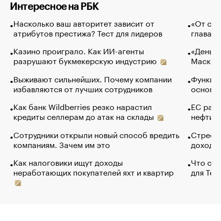
Интересное на РБК
Насколько ваш авторитет зависит от
«От спо
атрибутов престижа? Тест для лидеров
глава к
Казино проиграло. Как ИИ-агенты
«Деньги
разрушают букмекерскую индустрию
Маск в 
Выживают сильнейших. Почему компании
Функции
избавляются от лучших сотрудников
основ э
Как банк Wildberries резко нарастил
ЕС раз
кредиты селлерам до атак на склады
нефти —
Сотрудники открыли новый способ вредить
Стресс 
компаниям. Зачем им это
доходов
Как налоговики ищут доходы
Что обв
неработающих покупателей яхт и квартир
для Tel