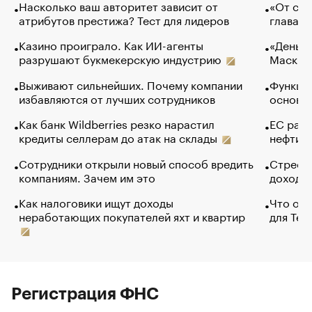
Насколько ваш авторитет зависит от
«От спо
атрибутов престижа? Тест для лидеров
глава к
Казино проиграло. Как ИИ-агенты
«Деньги
разрушают букмекерскую индустрию
Маск в 
Выживают сильнейших. Почему компании
Функции
избавляются от лучших сотрудников
основ э
Как банк Wildberries резко нарастил
ЕС раз
кредиты селлерам до атак на склады
нефти —
Сотрудники открыли новый способ вредить
Стресс 
компаниям. Зачем им это
доходов
Как налоговики ищут доходы
Что обв
неработающих покупателей яхт и квартир
для Tel
Регистрация ФНС