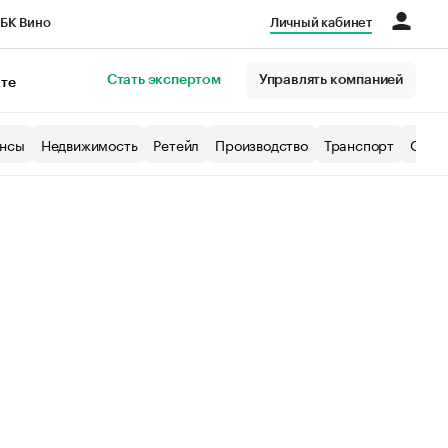
БК Вино
Личный кабинет
Город
Стать экспертом
Управлять компанией
кте
нсы
Недвижимость
Ретейл
Производство
Транспорт
Образ