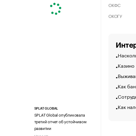
ОКФС
ОКОГУ
Интер
Насколь
Казино
Выжива
Как бан
Сотрудн
Как нал
SPLAT GLOBAL
SPLAT Global опубликовала
третий отчет об устойчивом
развитии
Новость