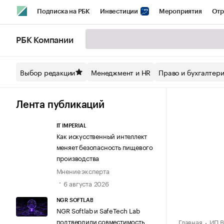
Подписка на РБК
Инвестиции
Мероприятия
Отр
Спорт
Школа управления РБК
РБК Образование
РБ
РБК Компании
Стиль
Крипто
РБК Бизнес-среда
Дискуссионный кл
Выбор редакции
Менеджмент и HR
Право и бухгалтер
Спецпроекты СПб
Конференции СПб
Спецпроекты
Технологии и медиа
Финансы
Рынок наличной валют
Лента публикаций
IT IMPERIAL
Как искусственный интеллект
меняет безопасность пищевого
производства
Мнение эксперта
6 августа 2026
NGR SOFTLAB
NGR Softlab и SafeTech Lab
подтвердили совместимость
Главная
ИП В