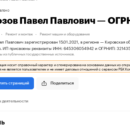
ВЛЕНО
озов Павел Павлович — ОГ
Ремонт и монтаж
Ремонт машин и оборудования
ел Павлович зарегистрирован 15.01.2021, в регионе — Кировская о
я. ИП присвоены реквизиты ИНН: 645306054942 и ОГРНИП: 3214
ы из публичных государственных источников.
ия носит справочный характер и сгенерирована на основании данных из откр
 не является пользователем и не имеет деловых отношений с сервисом РБК Ко
Поделиться
лять страницей
 деятельности
ль