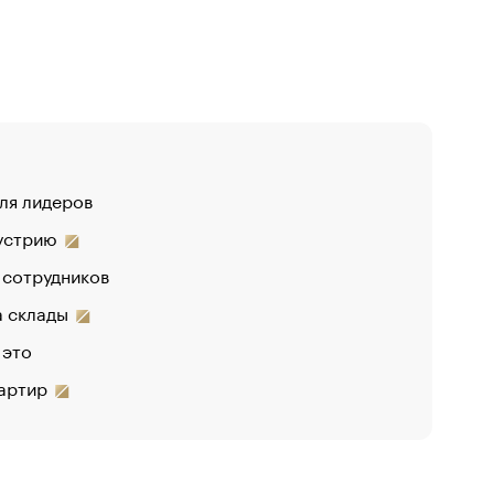
для лидеров
«От спор
дустрию
«Деньги 
 сотрудников
на склады
 это
вартир