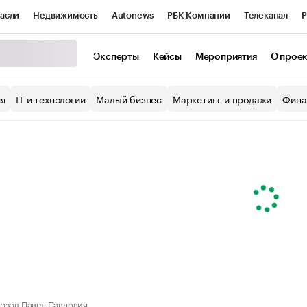
асли
Недвижимость
Autonews
РБК Компании
Телеканал
Р
К Курсы
РБК Life
Тренды
Визионеры
Национальные проекты
Эксперты
Кейсы
Мероприятия
О прое
уб
Исследования
Кредитные рейтинги
Франшизы
Газета
ия
IT и технологии
Малый бизнес
Маркетинг и продажи
Фина
Проверка контрагентов
Политика
Экономика
Бизнес
ы
озов Павел Павлович