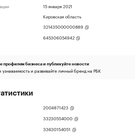
ации
15 января 2021
Кировская область
321435000000889
645306054942
е профилем бизнеса и публикуйте новости
 узнаваемость и развивайте личный бренд на РБК
татистики
2004871423
33230554000
33630154051