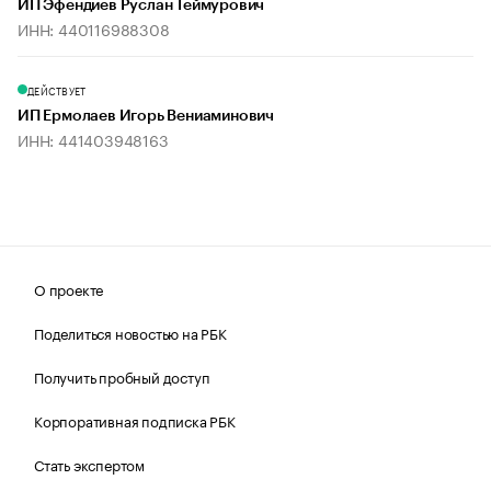
ИП Эфендиев Руслан Теймурович
ИНН: 440116988308
ДЕЙСТВУЕТ
ИП Ермолаев Игорь Вениаминович
ИНН: 441403948163
О проекте
Поделиться новостью на РБК
Получить пробный доступ
Корпоративная подписка РБК
Стать экспертом