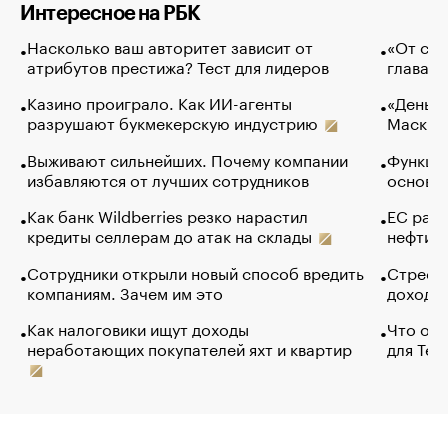
Интересное на РБК
Насколько ваш авторитет зависит от
«От спо
атрибутов престижа? Тест для лидеров
глава к
Казино проиграло. Как ИИ-агенты
«Деньги
разрушают букмекерскую индустрию
Маск в 
Выживают сильнейших. Почему компании
Функции
избавляются от лучших сотрудников
основ э
Как банк Wildberries резко нарастил
ЕС раз
кредиты селлерам до атак на склады
нефти —
Сотрудники открыли новый способ вредить
Стресс 
компаниям. Зачем им это
доходов
Как налоговики ищут доходы
Что обв
неработающих покупателей яхт и квартир
для Tel