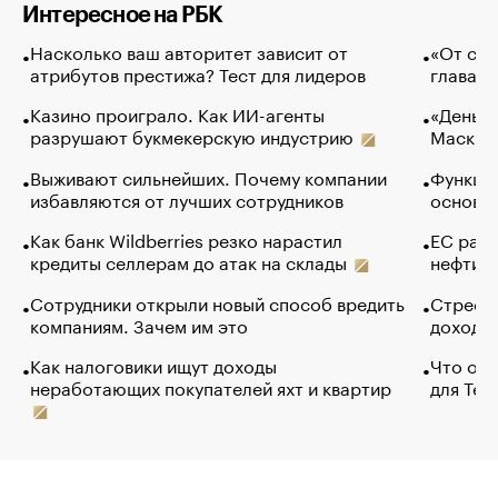
Интересное на РБК
Насколько ваш авторитет зависит от
«От спо
атрибутов престижа? Тест для лидеров
глава к
Казино проиграло. Как ИИ-агенты
«Деньги
разрушают букмекерскую индустрию
Маск в 
Выживают сильнейших. Почему компании
Функции
избавляются от лучших сотрудников
основ э
Как банк Wildberries резко нарастил
ЕС раз
кредиты селлерам до атак на склады
нефти —
Сотрудники открыли новый способ вредить
Стресс 
компаниям. Зачем им это
доходов
Как налоговики ищут доходы
Что обв
неработающих покупателей яхт и квартир
для Tel