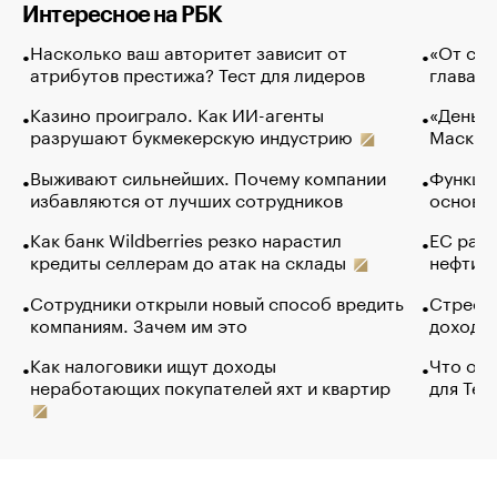
Интересное на РБК
Насколько ваш авторитет зависит от
«От спо
атрибутов престижа? Тест для лидеров
глава к
Казино проиграло. Как ИИ-агенты
«Деньги
разрушают букмекерскую индустрию
Маск в 
Выживают сильнейших. Почему компании
Функции
избавляются от лучших сотрудников
основ э
Как банк Wildberries резко нарастил
ЕС раз
кредиты селлерам до атак на склады
нефти —
Сотрудники открыли новый способ вредить
Стресс 
компаниям. Зачем им это
доходов
Как налоговики ищут доходы
Что обв
неработающих покупателей яхт и квартир
для Tel