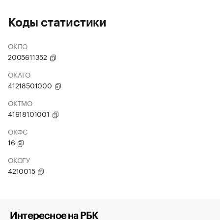
Коды статистики
ОКПО
2005611352
ОКАТО
41218501000
ОКТМО
41618101001
ОКФС
16
ОКОГУ
4210015
Интересное на РБК