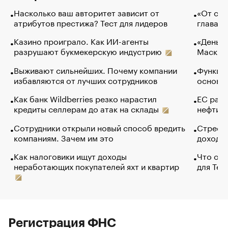
Насколько ваш авторитет зависит от
«От спо
атрибутов престижа? Тест для лидеров
глава к
Казино проиграло. Как ИИ-агенты
«Деньги
разрушают букмекерскую индустрию
Маск в 
Выживают сильнейших. Почему компании
Функции
избавляются от лучших сотрудников
основ э
Как банк Wildberries резко нарастил
ЕС раз
кредиты селлерам до атак на склады
нефти —
Сотрудники открыли новый способ вредить
Стресс 
компаниям. Зачем им это
доходов
Как налоговики ищут доходы
Что обв
неработающих покупателей яхт и квартир
для Tel
Регистрация ФНС