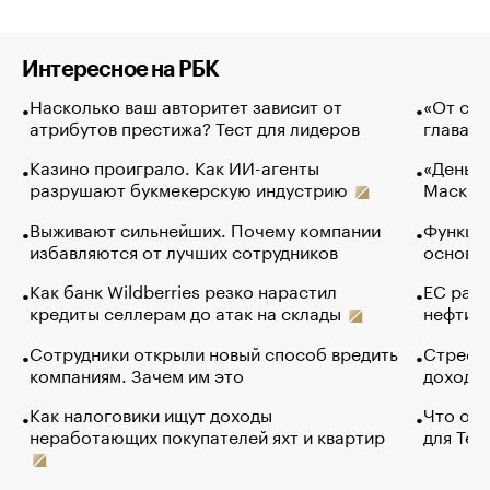
Интересное на РБК
Насколько ваш авторитет зависит от
«От спо
атрибутов престижа? Тест для лидеров
глава к
Казино проиграло. Как ИИ-агенты
«Деньги
разрушают букмекерскую индустрию
Маск в 
Выживают сильнейших. Почему компании
Функции
избавляются от лучших сотрудников
основ э
Как банк Wildberries резко нарастил
ЕС раз
кредиты селлерам до атак на склады
нефти —
Сотрудники открыли новый способ вредить
Стресс 
компаниям. Зачем им это
доходов
Как налоговики ищут доходы
Что обв
неработающих покупателей яхт и квартир
для Tel