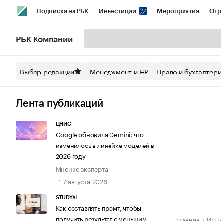
Подписка на РБК
Инвестиции
Мероприятия
Отр
Спорт
Школа управления РБК
РБК Образование
РБ
РБК Компании
Стиль
Крипто
РБК Бизнес-среда
Дискуссионный кл
Выбор редакции
Менеджмент и HR
Право и бухгалтер
Спецпроекты СПб
Конференции СПб
Спецпроекты
Технологии и медиа
Финансы
Рынок наличной валют
Лента публикаций
ЦНИС
Google обновила Gemini: что
изменилось в линейке моделей в
2026 году
Мнение эксперта
7 августа 2026
STUDYAI
Как составлять промт, чтобы
получить результат с меньшим
Главная
ИП Б