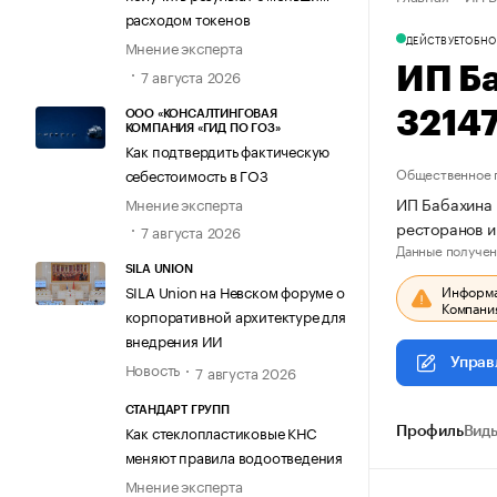
расходом токенов
ДЕЙСТВУЕТ
ОБНО
Мнение эксперта
ИП Б
7 августа 2026
3214
ООО «КОНСАЛТИНГОВАЯ
КОМПАНИЯ «ГИД ПО ГОЗ»
Как подтвердить фактическую
Общественное 
себестоимость в ГОЗ
ИП Бабахина 
Мнение эксперта
ресторанов и
7 августа 2026
Данные получен
SILA UNION
Информац
SILA Union на Невском форуме о
Компания
корпоративной архитектуре для
внедрения ИИ
Управ
Новость
7 августа 2026
СТАНДАРТ ГРУПП
Как стеклопластиковые КНС
Профиль
Виды
меняют правила водоотведения
Мнение эксперта