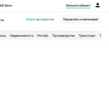
БК Вино
Личный кабинет
Город
Стать экспертом
Управлять компанией
кте
нсы
Недвижимость
Ретейл
Производство
Транспорт
Образ