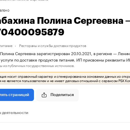
ВЛЕНО
абахина Полина Сергеевна
70400095879
питание
Рестораны и службы доставки продуктов
Полина Сергеевна зарегистрирован 20.10.2021, в регионе — Ленин
 услуги по доставке продуктов питания. ИП присвоены реквизит
ы из публичных государственных источников.
ия носит справочный характер и сгенерирована на основании данных из откр
 не является пользователем и не имеет деловых отношений с сервисом РБК Ко
Поделиться
лять страницей
 деятельности