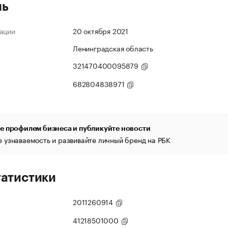
ль
ации
20 октября 2021
Ленинградская область
321470400095879
682804838971
е профилем бизнеса и публикуйте новости
 узнаваемость и развивайте личный бренд на РБК
татистики
2011260914
41218501000