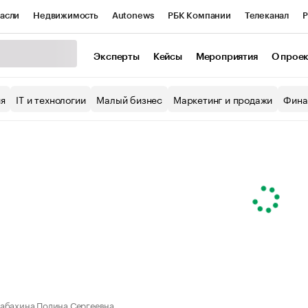
асли
Недвижимость
Autonews
РБК Компании
Телеканал
Р
К Курсы
РБК Life
Тренды
Визионеры
Национальные проекты
Эксперты
Кейсы
Мероприятия
О прое
уб
Исследования
Кредитные рейтинги
Франшизы
Газета
ия
IT и технологии
Малый бизнес
Маркетинг и продажи
Фина
Проверка контрагентов
Политика
Экономика
Бизнес
ы
абахина Полина Сергеевна