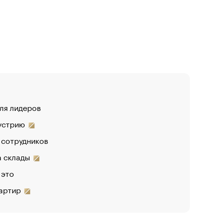
для лидеров
«От спор
дустрию
«Деньги 
 сотрудников
на склады
 это
вартир