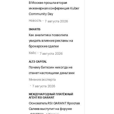
В Москве прошла вторая
инженерная конференция Kuber
Community Day
Новость
7 августа 2026
SMARTIS
Как аналитика позволила
увидеть влияние рекламы на
брокерские сделки
Кейс
7 августа 2026
ALT3 CAPITAL
Почему биткоин никогда не
станет настоящими деньгами
Мнение эксперта
7 августа 2026
МЕЖДУНАРОДНЫЙ ПЛАТЁЖНЫЙ
АГЕНТ RSI GARANT
Основатель RSI GARANT Ярослав
Салеев выступит на форуме
«РОСТКИ» в Казани