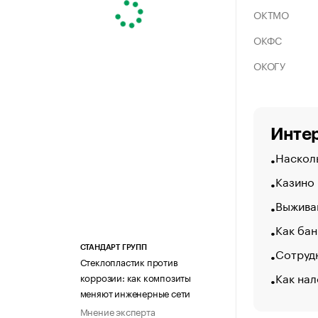
ОКТМО
ОКФС
ОКОГУ
Интер
Насколь
Казино
Выжива
Как бан
СТАНДАРТ ГРУПП
Сотрудн
Стеклопластик против
Как нал
коррозии: как композиты
меняют инженерные сети
Мнение эксперта