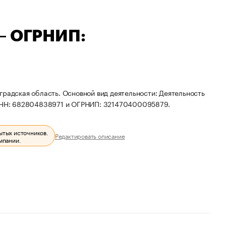
 — ОГРНИП:
градская область. Основной вид деятельности: Деятельность
ы ИНН: 682804838971 и ОГРНИП: 321470400095879.
ытых источников.
Редактировать описание
мпании.