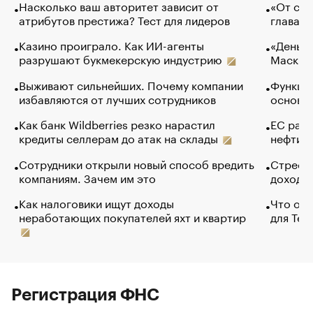
Насколько ваш авторитет зависит от
«От спо
атрибутов престижа? Тест для лидеров
глава к
Казино проиграло. Как ИИ-агенты
«Деньги
разрушают букмекерскую индустрию
Маск в 
Выживают сильнейших. Почему компании
Функции
избавляются от лучших сотрудников
основ э
Как банк Wildberries резко нарастил
ЕС раз
кредиты селлерам до атак на склады
нефти —
Сотрудники открыли новый способ вредить
Стресс 
компаниям. Зачем им это
доходов
Как налоговики ищут доходы
Что обв
неработающих покупателей яхт и квартир
для Tel
Регистрация ФНС