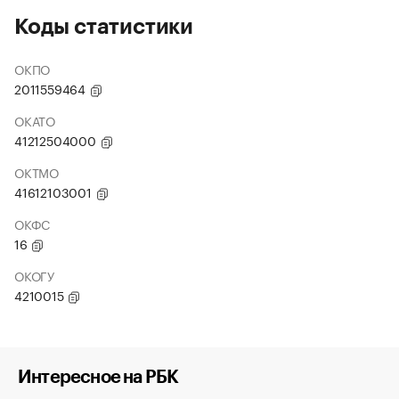
Коды статистики
ОКПО
2011559464
ОКАТО
41212504000
ОКТМО
41612103001
ОКФС
16
ОКОГУ
4210015
Интересное на РБК