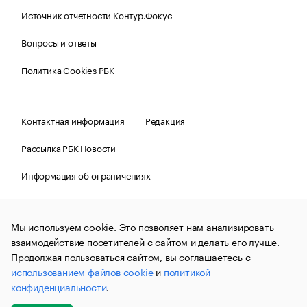
Источник отчетности Контур.Фокус
Вопросы и ответы
Политика Cookies РБК
Контактная информация
Редакция
Рассылка РБК Новости
Информация об ограничениях
Правовая информация
О соблюдении авторских прав
Мы используем cookie. Это позволяет нам анализировать
© АО «РОСБИЗНЕСКОНСАЛТИНГ»,
1995–2026.
Сообщения
и материалы информационного агентства «РБК»
взаимодействие посетителей с сайтом и делать его лучше.
(зарегистрировано Федеральной службой по надзору в сфере
Продолжая пользоваться сайтом, вы соглашаетесь с
связи, информационных технологий и массовых
использованием файлов cookie
и
политикой
коммуникаций (Роскомнадзор) 09.12.2015 за номером ИА
№ФС77-63848) сопровождаются пометкой «РБК». Отдельные
конфиденциальности
.
публикации могут содержать информацию,
не предназначенную для пользователей