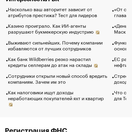
Насколько ваш авторитет зависит от
«От спо
атрибутов престижа? Тест для лидеров
глава к
Казино проиграло. Как ИИ-агенты
«Деньги
разрушают букмекерскую индустрию
Маск в 
Выживают сильнейших. Почему компании
Функции
избавляются от лучших сотрудников
основ э
Как банк Wildberries резко нарастил
ЕС раз
кредиты селлерам до атак на склады
нефти —
Сотрудники открыли новый способ вредить
Стресс 
компаниям. Зачем им это
доходов
Как налоговики ищут доходы
Что обв
неработающих покупателей яхт и квартир
для Tel
Регистрация ФНС