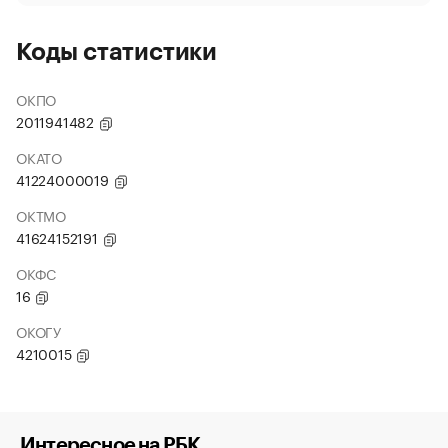
Коды статистики
ОКПО
2011941482
ОКАТО
41224000019
ОКТМО
41624152191
ОКФС
16
ОКОГУ
4210015
Интересное на РБК