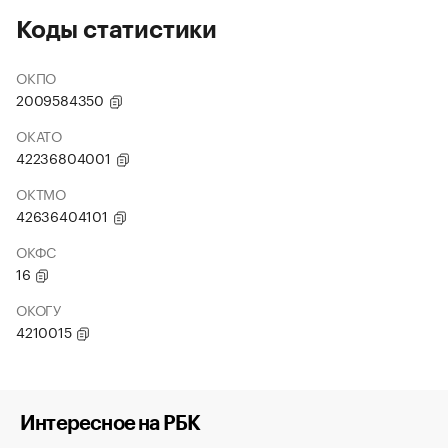
Коды статистики
ОКПО
2009584350
ОКАТО
42236804001
ОКТМО
42636404101
ОКФС
16
ОКОГУ
4210015
Интересное на РБК