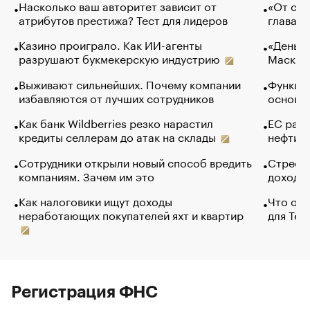
Насколько ваш авторитет зависит от
«От спо
атрибутов престижа? Тест для лидеров
глава к
Казино проиграло. Как ИИ-агенты
«Деньги
разрушают букмекерскую индустрию
Маск в 
Выживают сильнейших. Почему компании
Функции
избавляются от лучших сотрудников
основ э
Как банк Wildberries резко нарастил
ЕС раз
кредиты селлерам до атак на склады
нефти —
Сотрудники открыли новый способ вредить
Стресс 
компаниям. Зачем им это
доходов
Как налоговики ищут доходы
Что обв
неработающих покупателей яхт и квартир
для Tel
Регистрация ФНС