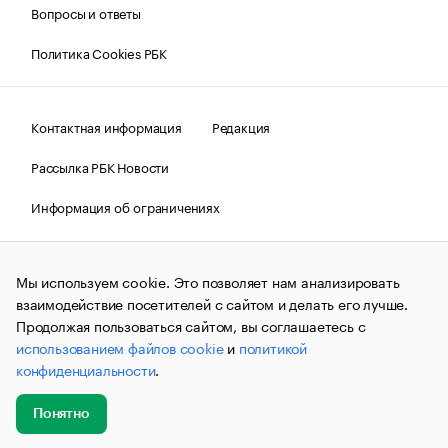
Вопросы и ответы
Политика Cookies РБК
Контактная информация
Редакция
Рассылка РБК Новости
Информация об ограничениях
Правовая информация
О соблюдении авторских прав
Мы используем cookie. Это позволяет нам анализировать
© АО «РОСБИЗНЕСКОНСАЛТИНГ»,
1995–2026.
Сообщения
и материалы информационного агентства «РБК»
взаимодействие посетителей с сайтом и делать его лучше.
(зарегистрировано Федеральной службой по надзору в сфере
Продолжая пользоваться сайтом, вы соглашаетесь с
связи, информационных технологий и массовых
использованием файлов cookie
и
политикой
коммуникаций (Роскомнадзор) 09.12.2015 за номером ИА
№ФС77-63848) сопровождаются пометкой «РБК». Отдельные
конфиденциальности
.
публикации могут содержать информацию,
не предназначенную для пользователей
до 18 лет.
companycardsfeedback@rbc.ru
Понятно
Добавить
Главное
Эксперты
Кейсы
Мероприятия