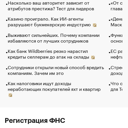
Насколько ваш авторитет зависит от
«От спо
атрибутов престижа? Тест для лидеров
глава к
Казино проиграло. Как ИИ-агенты
«Деньги
разрушают букмекерскую индустрию
Маск в 
Выживают сильнейших. Почему компании
Функции
избавляются от лучших сотрудников
основ э
Как банк Wildberries резко нарастил
ЕС раз
кредиты селлерам до атак на склады
нефти —
Сотрудники открыли новый способ вредить
Стресс 
компаниям. Зачем им это
доходов
Как налоговики ищут доходы
Что обв
неработающих покупателей яхт и квартир
для Tel
Регистрация ФНС