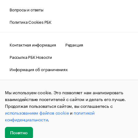
Вопросы и ответы
Политика Cookies РБК
Контактная информация
Редакция
Рассылка РБК Новости
Информация об ограничениях
Правовая информация
О соблюдении авторских прав
Мы используем cookie. Это позволяет нам анализировать
© АО «РОСБИЗНЕСКОНСАЛТИНГ»,
1995–2026.
Сообщения
и материалы информационного агентства «РБК»
взаимодействие посетителей с сайтом и делать его лучше.
(зарегистрировано Федеральной службой по надзору в сфере
Продолжая пользоваться сайтом, вы соглашаетесь с
связи, информационных технологий и массовых
использованием файлов cookie
и
политикой
коммуникаций (Роскомнадзор) 09.12.2015 за номером ИА
№ФС77-63848) сопровождаются пометкой «РБК». Отдельные
конфиденциальности
.
публикации могут содержать информацию,
не предназначенную для пользователей
до 18 лет.
companycardsfeedback@rbc.ru
Понятно