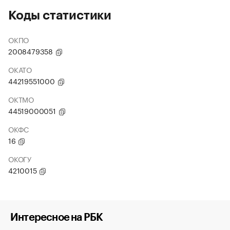
Коды статистики
ОКПО
2008479358
ОКАТО
44219551000
ОКТМО
44519000051
ОКФС
16
ОКОГУ
4210015
Интересное на РБК