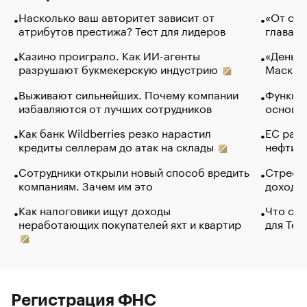
Насколько ваш авторитет зависит от
«От спо
атрибутов престижа? Тест для лидеров
глава к
Казино проиграло. Как ИИ-агенты
«Деньги
разрушают букмекерскую индустрию
Маск в 
Выживают сильнейших. Почему компании
Функции
избавляются от лучших сотрудников
основ э
Как банк Wildberries резко нарастил
ЕС раз
кредиты селлерам до атак на склады
нефти —
Сотрудники открыли новый способ вредить
Стресс 
компаниям. Зачем им это
доходов
Как налоговики ищут доходы
Что обв
неработающих покупателей яхт и квартир
для Tel
Регистрация ФНС