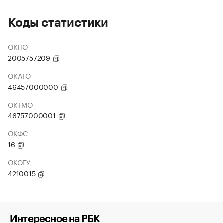
Коды статистики
ОКПО
2005757209
ОКАТО
46457000000
ОКТМО
46757000001
ОКФС
16
ОКОГУ
4210015
Интересное на РБК