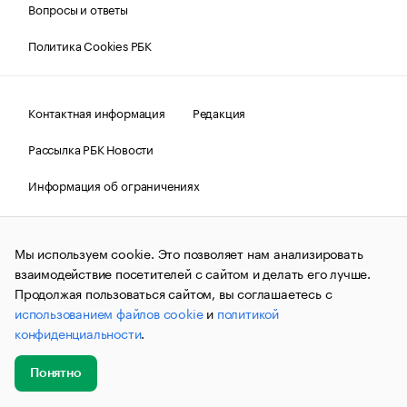
Вопросы и ответы
Политика Cookies РБК
Контактная информация
Редакция
Рассылка РБК Новости
Информация об ограничениях
Правовая информация
О соблюдении авторских прав
Мы используем cookie. Это позволяет нам анализировать
© АО «РОСБИЗНЕСКОНСАЛТИНГ»,
1995–2026.
Сообщения
и материалы информационного агентства «РБК»
взаимодействие посетителей с сайтом и делать его лучше.
(зарегистрировано Федеральной службой по надзору в сфере
Продолжая пользоваться сайтом, вы соглашаетесь с
связи, информационных технологий и массовых
использованием файлов cookie
и
политикой
коммуникаций (Роскомнадзор) 09.12.2015 за номером ИА
№ФС77-63848) сопровождаются пометкой «РБК». Отдельные
конфиденциальности
.
публикации могут содержать информацию,
не предназначенную для пользователей
до 18 лет.
companycardsfeedback@rbc.ru
Понятно
Добавить
Главное
Эксперты
Кейсы
Мероприятия