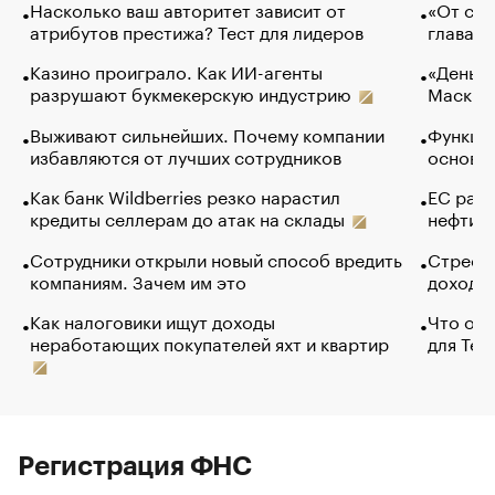
Насколько ваш авторитет зависит от
«От спо
атрибутов престижа? Тест для лидеров
глава к
Казино проиграло. Как ИИ-агенты
«Деньги
разрушают букмекерскую индустрию
Маск в 
Выживают сильнейших. Почему компании
Функции
избавляются от лучших сотрудников
основ э
Как банк Wildberries резко нарастил
ЕС раз
кредиты селлерам до атак на склады
нефти —
Сотрудники открыли новый способ вредить
Стресс 
компаниям. Зачем им это
доходов
Как налоговики ищут доходы
Что обв
неработающих покупателей яхт и квартир
для Tel
Регистрация ФНС