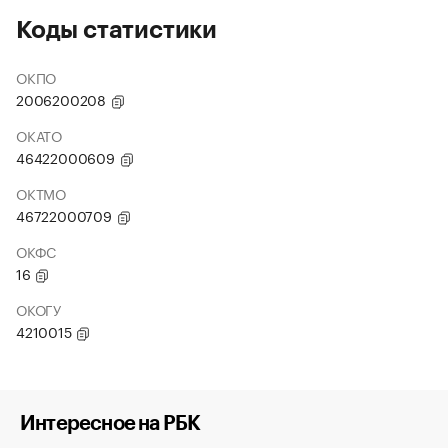
Коды статистики
ОКПО
2006200208
ОКАТО
46422000609
ОКТМО
46722000709
ОКФС
16
ОКОГУ
4210015
Интересное на РБК