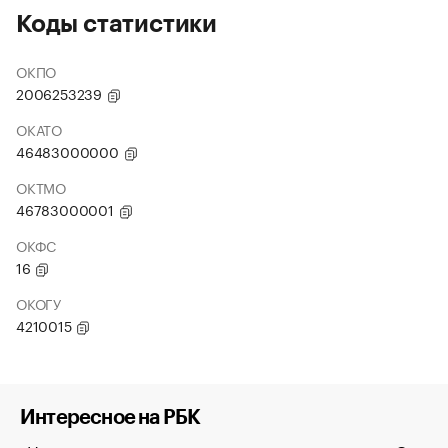
Коды статистики
ОКПО
2006253239
ОКАТО
46483000000
ОКТМО
46783000001
ОКФС
16
ОКОГУ
4210015
Интересное на РБК