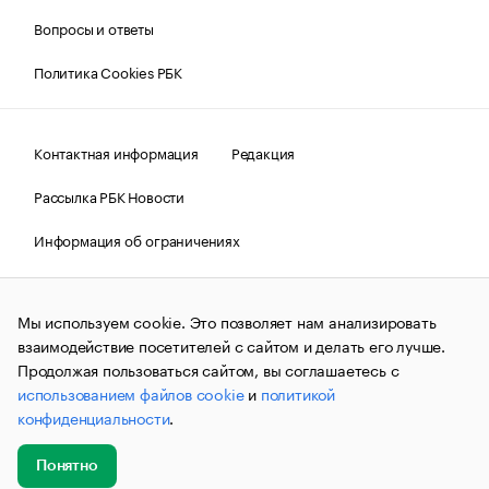
Вопросы и ответы
Политика Cookies РБК
Контактная информация
Редакция
Рассылка РБК Новости
Информация об ограничениях
Правовая информация
О соблюдении авторских прав
Мы используем cookie. Это позволяет нам анализировать
© АО «РОСБИЗНЕСКОНСАЛТИНГ»,
1995–2026.
Сообщения
и материалы информационного агентства «РБК»
взаимодействие посетителей с сайтом и делать его лучше.
(зарегистрировано Федеральной службой по надзору в сфере
Продолжая пользоваться сайтом, вы соглашаетесь с
связи, информационных технологий и массовых
использованием файлов cookie
и
политикой
коммуникаций (Роскомнадзор) 09.12.2015 за номером ИА
№ФС77-63848) сопровождаются пометкой «РБК». Отдельные
конфиденциальности
.
публикации могут содержать информацию,
не предназначенную для пользователей
до 18 лет.
companycardsfeedback@rbc.ru
Понятно