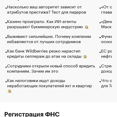
Насколько ваш авторитет зависит от
«От спо
атрибутов престижа? Тест для лидеров
глава к
Казино проиграло. Как ИИ-агенты
«Деньги
разрушают букмекерскую индустрию
Маск в 
Выживают сильнейших. Почему компании
Функции
избавляются от лучших сотрудников
основ э
Как банк Wildberries резко нарастил
ЕС раз
кредиты селлерам до атак на склады
нефти —
Сотрудники открыли новый способ вредить
Стресс 
компаниям. Зачем им это
доходов
Как налоговики ищут доходы
Что обв
неработающих покупателей яхт и квартир
для Tel
Регистрация ФНС