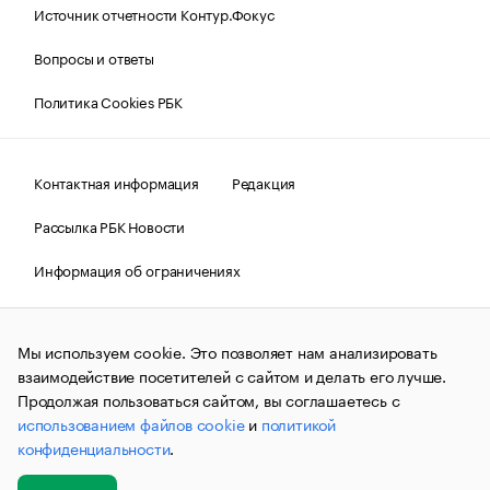
Источник отчетности Контур.Фокус
Вопросы и ответы
Политика Cookies РБК
Контактная информация
Редакция
Рассылка РБК Новости
Информация об ограничениях
Правовая информация
О соблюдении авторских прав
Мы используем cookie. Это позволяет нам анализировать
© АО «РОСБИЗНЕСКОНСАЛТИНГ»,
1995–2026.
Сообщения
и материалы информационного агентства «РБК»
взаимодействие посетителей с сайтом и делать его лучше.
(зарегистрировано Федеральной службой по надзору в сфере
Продолжая пользоваться сайтом, вы соглашаетесь с
связи, информационных технологий и массовых
использованием файлов cookie
и
политикой
коммуникаций (Роскомнадзор) 09.12.2015 за номером ИА
№ФС77-63848) сопровождаются пометкой «РБК». Отдельные
конфиденциальности
.
публикации могут содержать информацию,
не предназначенную для пользователей