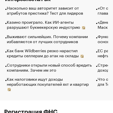
Насколько ваш авторитет зависит от
«От спо
атрибутов престижа? Тест для лидеров
глава к
Казино проиграло. Как ИИ-агенты
«Деньги
разрушают букмекерскую индустрию
Маск в 
Выживают сильнейших. Почему компании
Функции
избавляются от лучших сотрудников
основ э
Как банк Wildberries резко нарастил
ЕС раз
кредиты селлерам до атак на склады
нефти —
Сотрудники открыли новый способ вредить
Стресс 
компаниям. Зачем им это
доходов
Как налоговики ищут доходы
Что обв
неработающих покупателей яхт и квартир
для Tel
Регистрация ФНС