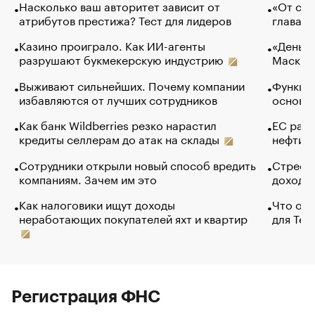
Насколько ваш авторитет зависит от
«От спо
атрибутов престижа? Тест для лидеров
глава к
Казино проиграло. Как ИИ-агенты
«Деньги
разрушают букмекерскую индустрию
Маск в 
Выживают сильнейших. Почему компании
Функции
избавляются от лучших сотрудников
основ э
Как банк Wildberries резко нарастил
ЕС раз
кредиты селлерам до атак на склады
нефти —
Сотрудники открыли новый способ вредить
Стресс 
компаниям. Зачем им это
доходов
Как налоговики ищут доходы
Что обв
неработающих покупателей яхт и квартир
для Tel
Регистрация ФНС