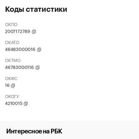
Коды статистики
ОКПО
2007172789
ОКАТО
46483000016
ОКТМО
46783000116
ОКФС
16
ОКОГУ
4210015
Интересное на РБК