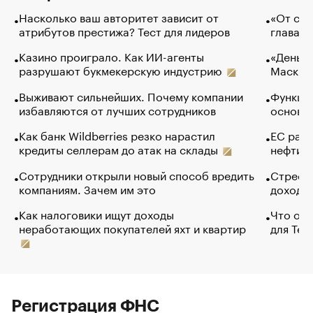
Насколько ваш авторитет зависит от
«От спо
атрибутов престижа? Тест для лидеров
глава к
Казино проиграло. Как ИИ-агенты
«Деньги
разрушают букмекерскую индустрию
Маск в 
Выживают сильнейших. Почему компании
Функции
избавляются от лучших сотрудников
основ э
Как банк Wildberries резко нарастил
ЕС раз
кредиты селлерам до атак на склады
нефти —
Сотрудники открыли новый способ вредить
Стресс 
компаниям. Зачем им это
доходов
Как налоговики ищут доходы
Что обв
неработающих покупателей яхт и квартир
для Tel
Регистрация ФНС