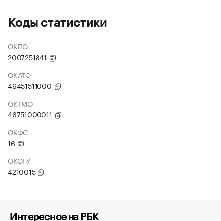
Коды статистики
ОКПО
2007251841
ОКАТО
46451511000
ОКТМО
46751000011
ОКФС
16
ОКОГУ
4210015
Интересное на РБК