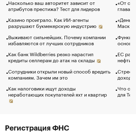
Насколько ваш авторитет зависит от
«От спо
атрибутов престижа? Тест для лидеров
глава к
Казино проиграло. Как ИИ-агенты
«Деньги
разрушают букмекерскую индустрию
Маск в 
Выживают сильнейших. Почему компании
Функции
избавляются от лучших сотрудников
основ э
Как банк Wildberries резко нарастил
ЕС раз
кредиты селлерам до атак на склады
нефти —
Сотрудники открыли новый способ вредить
Стресс 
компаниям. Зачем им это
доходов
Как налоговики ищут доходы
Что обв
неработающих покупателей яхт и квартир
для Tel
Регистрация ФНС