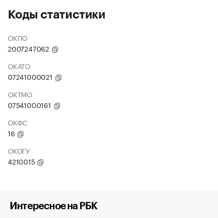
Коды статистики
ОКПО
2007247062
ОКАТО
07241000021
ОКТМО
07541000161
ОКФС
16
ОКОГУ
4210015
Интересное на РБК