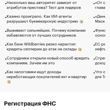
Насколько ваш авторитет зависит от
«От спо
атрибутов престижа? Тест для лидеров
глава к
Казино проиграло. Как ИИ-агенты
«Деньги
разрушают букмекерскую индустрию
Маск в 
Выживают сильнейших. Почему компании
Функции
избавляются от лучших сотрудников
основ э
Как банк Wildberries резко нарастил
ЕС раз
кредиты селлерам до атак на склады
нефти —
Сотрудники открыли новый способ вредить
Стресс 
компаниям. Зачем им это
доходов
Как налоговики ищут доходы
Что обв
неработающих покупателей яхт и квартир
для Tel
Регистрация ФНС