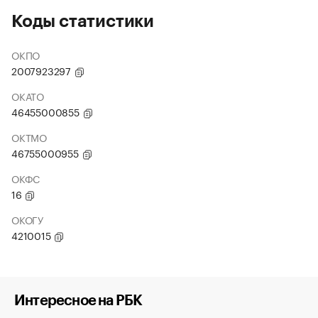
Коды статистики
ОКПО
2007923297
ОКАТО
46455000855
ОКТМО
46755000955
ОКФС
16
ОКОГУ
4210015
Интересное на РБК