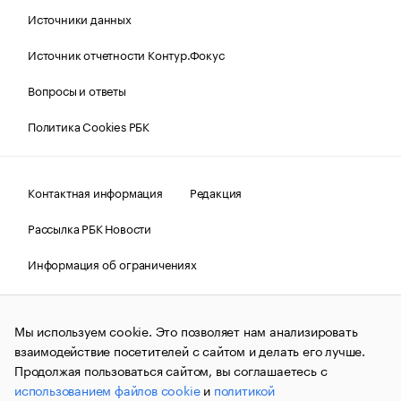
Источники данных
Источник отчетности Контур.Фокус
Вопросы и ответы
Политика Cookies РБК
Контактная информация
Редакция
Рассылка РБК Новости
Информация об ограничениях
Правовая информация
О соблюдении авторских прав
Мы используем cookie. Это позволяет нам анализировать
© АО «РОСБИЗНЕСКОНСАЛТИНГ»,
1995–2026.
Сообщения
и материалы информационного агентства «РБК»
взаимодействие посетителей с сайтом и делать его лучше.
(зарегистрировано Федеральной службой по надзору в сфере
Продолжая пользоваться сайтом, вы соглашаетесь с
связи, информационных технологий и массовых
использованием файлов cookie
и
политикой
коммуникаций (Роскомнадзор) 09.12.2015 за номером ИА