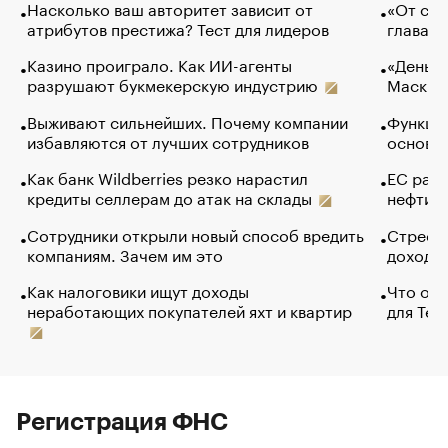
Насколько ваш авторитет зависит от
«От спо
атрибутов престижа? Тест для лидеров
глава к
Казино проиграло. Как ИИ-агенты
«Деньги
разрушают букмекерскую индустрию
Маск в 
Выживают сильнейших. Почему компании
Функции
избавляются от лучших сотрудников
основ э
Как банк Wildberries резко нарастил
ЕС раз
кредиты селлерам до атак на склады
нефти —
Сотрудники открыли новый способ вредить
Стресс 
компаниям. Зачем им это
доходов
Как налоговики ищут доходы
Что обв
неработающих покупателей яхт и квартир
для Tel
Регистрация ФНС