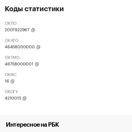
Коды статистики
ОКПО
2007922967
ОКАТО
46458000000
ОКТМО
46758000001
ОКФС
16
ОКОГУ
4210015
Интересное на РБК