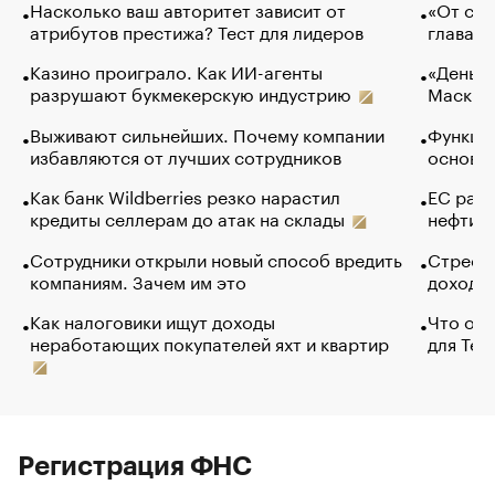
Насколько ваш авторитет зависит от
«От спо
атрибутов престижа? Тест для лидеров
глава к
Казино проиграло. Как ИИ-агенты
«Деньги
разрушают букмекерскую индустрию
Маск в 
Выживают сильнейших. Почему компании
Функции
избавляются от лучших сотрудников
основ э
Как банк Wildberries резко нарастил
ЕС раз
кредиты селлерам до атак на склады
нефти —
Сотрудники открыли новый способ вредить
Стресс 
компаниям. Зачем им это
доходов
Как налоговики ищут доходы
Что обв
неработающих покупателей яхт и квартир
для Tel
Регистрация ФНС