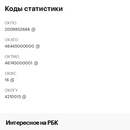
Коды статистики
ОКПО
2009852648
ОКАТО
46445000000
ОКТМО
46745000001
ОКФС
16
ОКОГУ
4210015
Интересное на РБК