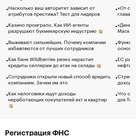
Насколько ваш авторитет зависит от
«От спо
атрибутов престижа? Тест для лидеров
глава к
Казино проиграло. Как ИИ-агенты
«Деньги
разрушают букмекерскую индустрию
Маск в 
Выживают сильнейших. Почему компании
Функции
избавляются от лучших сотрудников
основ э
Как банк Wildberries резко нарастил
ЕС раз
кредиты селлерам до атак на склады
нефти —
Сотрудники открыли новый способ вредить
Стресс 
компаниям. Зачем им это
доходов
Как налоговики ищут доходы
Что обв
неработающих покупателей яхт и квартир
для Tel
Регистрация ФНС