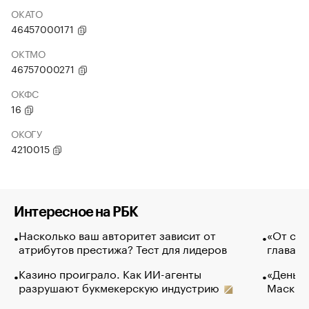
ОКАТО
46457000171
ОКТМО
46757000271
ОКФС
16
ОКОГУ
4210015
Интересное на РБК
Насколько ваш авторитет зависит от
«От спо
атрибутов престижа? Тест для лидеров
глава к
Казино проиграло. Как ИИ-агенты
«Деньги
разрушают букмекерскую индустрию
Маск в 