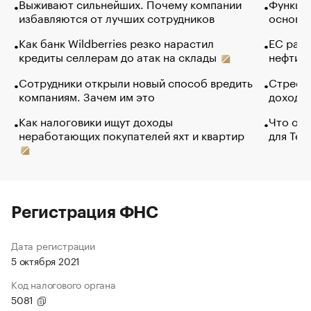
Выживают сильнейших. Почему компании
Функции
избавляются от лучших сотрудников
основ э
Как банк Wildberries резко нарастил
ЕС раз
кредиты селлерам до атак на склады
нефти —
Сотрудники открыли новый способ вредить
Стресс 
компаниям. Зачем им это
доходов
Как налоговики ищут доходы
Что обв
неработающих покупателей яхт и квартир
для Tel
Регистрация ФНС
Дата регистрации
5 октября 2021
Код налогового органа
5081