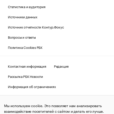
Статистика и аудитория
Источники данных
Источник отчетности Контур.Фокус
Вопросы и ответы
Политика Cookies РБК
Контактная информация
Редакция
Рассылка РБК Новости
Информация об ограничениях
Правовая информация
О соблюдении авторских прав
Мы используем cookie. Это позволяет нам анализировать
© АО «РОСБИЗНЕСКОНСАЛТИНГ»,
1995–2026.
Сообщения
и материалы информационного агентства «РБК»
взаимодействие посетителей с сайтом и делать его лучше.