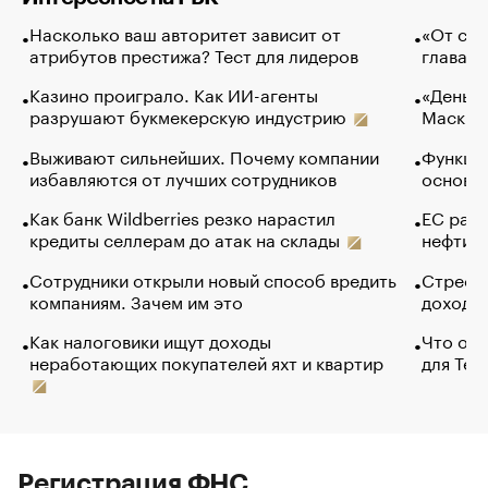
Насколько ваш авторитет зависит от
«От спо
атрибутов престижа? Тест для лидеров
глава к
Казино проиграло. Как ИИ-агенты
«Деньги
разрушают букмекерскую индустрию
Маск в 
Выживают сильнейших. Почему компании
Функции
избавляются от лучших сотрудников
основ э
Как банк Wildberries резко нарастил
ЕС раз
кредиты селлерам до атак на склады
нефти —
Сотрудники открыли новый способ вредить
Стресс 
компаниям. Зачем им это
доходов
Как налоговики ищут доходы
Что обв
неработающих покупателей яхт и квартир
для Tel
Регистрация ФНС