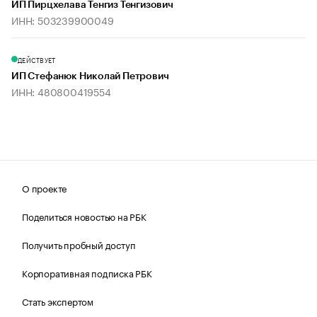
ИП Пирцхелава Тенгиз Тенгизович
ИНН: 503239900049
ДЕЙСТВУЕТ
ИП Стефанюк Николай Петрович
ИНН: 480800419554
О проекте
Поделиться новостью на РБК
Получить пробный доступ
Корпоративная подписка РБК
Стать экспертом