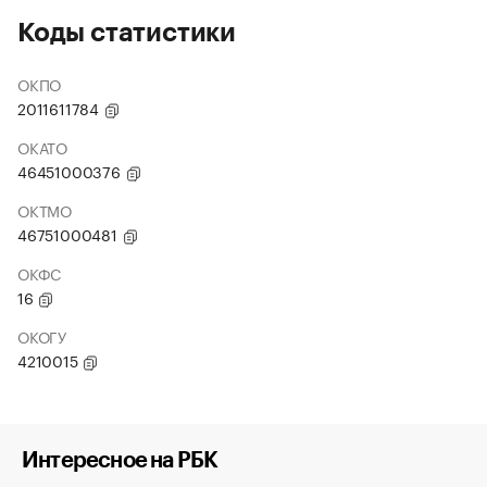
Коды статистики
ОКПО
2011611784
ОКАТО
46451000376
ОКТМО
46751000481
ОКФС
16
ОКОГУ
4210015
Интересное на РБК