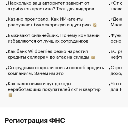
Насколько ваш авторитет зависит от
«От спо
атрибутов престижа? Тест для лидеров
глава к
Казино проиграло. Как ИИ-агенты
«Деньги
разрушают букмекерскую индустрию
Маск в 
Выживают сильнейших. Почему компании
Функции
избавляются от лучших сотрудников
основ э
Как банк Wildberries резко нарастил
ЕС раз
кредиты селлерам до атак на склады
нефти —
Сотрудники открыли новый способ вредить
Стресс 
компаниям. Зачем им это
доходов
Как налоговики ищут доходы
Что обв
неработающих покупателей яхт и квартир
для Tel
Регистрация ФНС