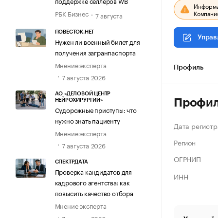
поддержке селлеров WB
Информац
Компания
РБК Бизнес
7 августа
ПОВЕСТОК.НЕТ
Управ
Нужен ли военный билет для
получения загранпаспорта
Мнение эксперта
Профиль
7 августа 2026
АО «ДЕЛОВОЙ ЦЕНТР
Профи
НЕЙРОХИРУРГИИ»
Судорожные приступы: что
нужно знать пациенту
Дата регистр
Мнение эксперта
Регион
7 августа 2026
ОГРНИП
СПЕКТРДАТА
Проверка кандидатов для
ИНН
кадрового агентства: как
повысить качество отбора
Мнение эксперта
7 августа 2026