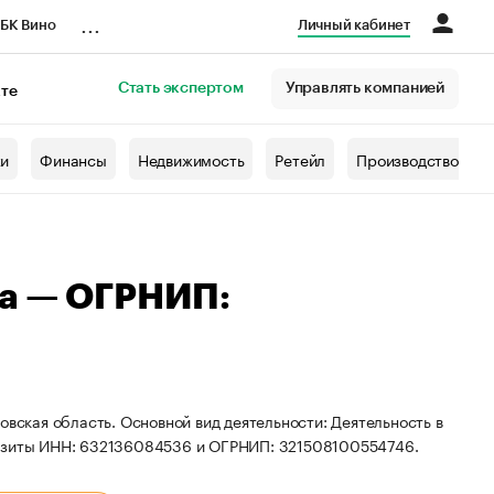
...
БК Вино
Личный кабинет
Стать экспертом
Управлять компанией
кте
азета
жи
Финансы
Недвижимость
Ретейл
Производство
на — ОГРНИП:
овская область. Основной вид деятельности: Деятельность в
визиты ИНН: 632136084536 и ОГРНИП: 321508100554746.