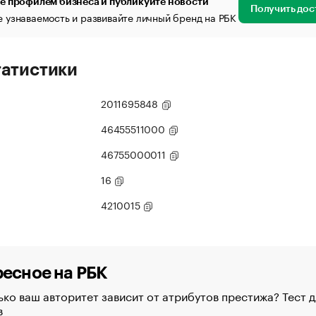
е профилем бизнеса и публикуйте новости
Получить дос
 узнаваемость и развивайте личный бренд на РБК
татистики
2011695848
46455511000
46755000011
16
4210015
есное на РБК
ко ваш авторитет зависит от атрибутов престижа? Тест д
в