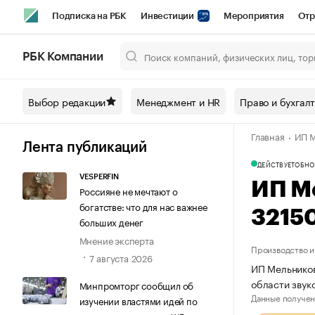
Подписка на РБК
Инвестиции
Мероприятия
Отр
Спорт
Школа управления РБК
РБК Образование
РБ
РБК Компании
Город
Стиль
Крипто
РБК Бизнес-среда
Дискусси
Выбор редакции
Менеджмент и HR
Право и бухгал
Спецпроекты СПб
Конференции СПб
Спецпроекты
Главная
ИП М
Технологии и медиа
Финансы
Рынок наличной валют
Лента публикаций
ДЕЙСТВУЕТ
ОБНО
VESPERFIN
ИП М
Россияне не мечтают о
богатстве: что для нас важнее
3215
больших денег
Мнение эксперта
Производство и
7 августа 2026
ИП Мельников
области звук
Минпромторг сообщил об
Данные получен
изучении властями идей по