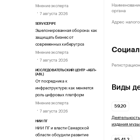
Наименование
Мнение эксперта
органа
7 августа 2026
Адрес налого
SERVICEPIPE
Эшелонированная оборона: как
защищать бизнес от
современных киберугроз
Социал
Мнение эксперта
7 августа 2026
Регистрацио
ИССЛЕДОВАТЕЛЬСКИЙ ЦЕНТР «АБП»
(ABL)
От посредника к
Виды д
инфраструктуре: как меняется
роль цифровых платформ
Мнение эксперта
59.20
7 августа 2026
Деятельность
НИИ ПГ
издания музы
НИИ ПГ и власти Самарской
области обсудили развитие
85.41.2