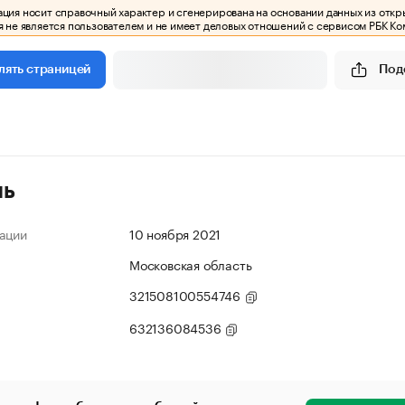
ия носит справочный характер и сгенерирована на основании данных из откр
 не является пользователем и не имеет деловых отношений с сервисом РБК Ко
Под
лять страницей
ль
ации
10 ноября 2021
Московская область
321508100554746
632136084536