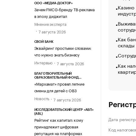
ООО «МЕДИА-ДОКТОР»
Казино
Зачем FMCG-бренду ТВ-реклама
индуст
в эпоху диджитал
Выжива
Мнение эксперта
сотруд
7 августа 2026
Как бан
СВОЙ БАНК
склады
Эквайринг простыми словами:
Сотрудн
что нужно знать бизнесу
Интервью
7 августа 2026
Как нал
кварти
БЛАГОТВОРИТЕЛЬНЫЙ
ОБРАЗОВАТЕЛЬНЫЙ ФОНД
«МАРХАМАТ»
«Мархамат» провел летние
смены для детей с ОВЗ
Новость
7 августа 2026
Регист
ИССЛЕДОВАТЕЛЬСКИЙ ЦЕНТР «АБП»
(ABL)
Дата регистр
Рейтинг как капитал: кому
принадлежит цифровая
Код налогово
репутация на платформах