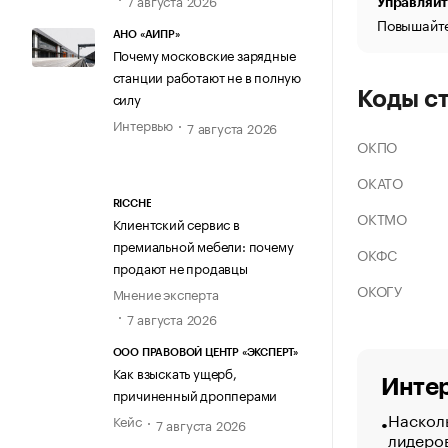
Управляйт
Повышайте
АНО «АИПР»
Почему московские зарядные
станции работают не в полную
Коды с
силу
Интервью
7 августа 2026
ОКПО
ОКАТО
RICCHE
ОКТМО
Клиентский сервис в
премиальной мебели: почему
ОКФС
продают не продавцы
ОКОГУ
Мнение эксперта
7 августа 2026
ООО ПРАВОВОЙ ЦЕНТР «ЭКСПЕРТ»
Как взыскать ущерб,
Интер
причиненный дропперами
Насколь
Кейс
7 августа 2026
лидеро