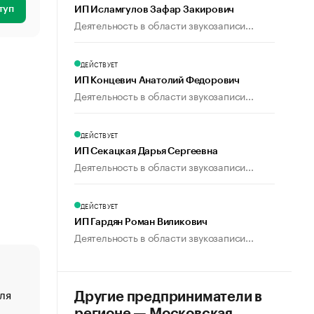
туп
ИП Исламгулов Зафар Закирович
Деятельность в области звукозаписи...
ДЕЙСТВУЕТ
ИП Концевич Анатолий Федорович
Деятельность в области звукозаписи...
ДЕЙСТВУЕТ
ИП Секацкая Дарья Сергеевна
Деятельность в области звукозаписи...
ДЕЙСТВУЕТ
ИП Гардян Роман Виликович
Деятельность в области звукозаписи...
ля
«От спорта тело стареет иначе». Как живет глава ко
Другие предприниматели в
создавшей GTA