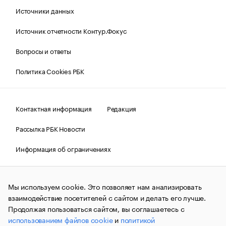
Источники данных
Источник отчетности Контур.Фокус
Вопросы и ответы
Политика Cookies РБК
Контактная информация
Редакция
Рассылка РБК Новости
Информация об ограничениях
Правовая информация
О соблюдении авторских прав
Мы используем cookie. Это позволяет нам анализировать
© АО «РОСБИЗНЕСКОНСАЛТИНГ»,
1995–2026.
Сообщения
и материалы информационного агентства «РБК»
взаимодействие посетителей с сайтом и делать его лучше.
(зарегистрировано Федеральной службой по надзору в сфере
Продолжая пользоваться сайтом, вы соглашаетесь с
связи, информационных технологий и массовых
использованием файлов cookie
и
политикой
коммуникаций (Роскомнадзор) 09.12.2015 за номером ИА