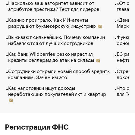
Насколько ваш авторитет зависит от
«От спо
атрибутов престижа? Тест для лидеров
глава к
Казино проиграло. Как ИИ-агенты
«Деньги
разрушают букмекерскую индустрию
Маск в 
Выживают сильнейших. Почему компании
Функции
избавляются от лучших сотрудников
основ э
Как банк Wildberries резко нарастил
ЕС раз
кредиты селлерам до атак на склады
нефти —
Сотрудники открыли новый способ вредить
Стресс 
компаниям. Зачем им это
доходов
Как налоговики ищут доходы
Что обв
неработающих покупателей яхт и квартир
для Tel
Регистрация ФНС