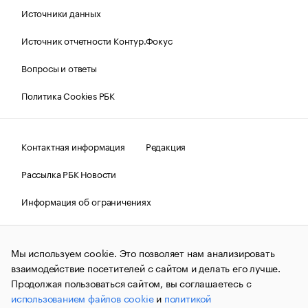
Источники данных
Источник отчетности Контур.Фокус
Вопросы и ответы
Политика Cookies РБК
Контактная информация
Редакция
Рассылка РБК Новости
Информация об ограничениях
Правовая информация
О соблюдении авторских прав
Мы используем cookie. Это позволяет нам анализировать
© АО «РОСБИЗНЕСКОНСАЛТИНГ»,
1995–2026.
Сообщения
и материалы информационного агентства «РБК»
взаимодействие посетителей с сайтом и делать его лучше.
(зарегистрировано Федеральной службой по надзору в сфере
Продолжая пользоваться сайтом, вы соглашаетесь с
связи, информационных технологий и массовых
использованием файлов cookie
и
политикой
коммуникаций (Роскомнадзор) 09.12.2015 за номером ИА