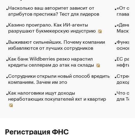
Насколько ваш авторитет зависит от
«От спо
атрибутов престижа? Тест для лидеров
глава к
Казино проиграло. Как ИИ-агенты
«Деньги
разрушают букмекерскую индустрию
Маск в 
Выживают сильнейших. Почему компании
Функции
избавляются от лучших сотрудников
основ э
Как банк Wildberries резко нарастил
ЕС раз
кредиты селлерам до атак на склады
нефти —
Сотрудники открыли новый способ вредить
Стресс 
компаниям. Зачем им это
доходов
Как налоговики ищут доходы
Что обв
неработающих покупателей яхт и квартир
для Tel
Регистрация ФНС