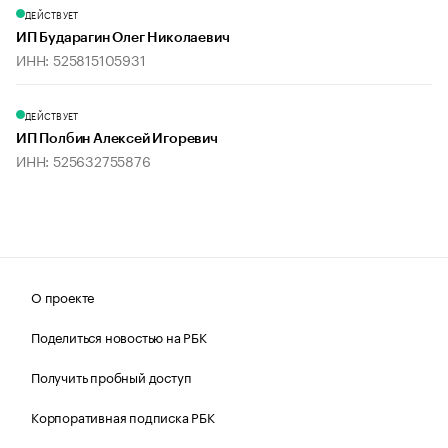
ДЕЙСТВУЕТ
ИП Бударагин Олег Николаевич
ИНН: 525815105931
ДЕЙСТВУЕТ
ИП Полбин Алексей Игоревич
ИНН: 525632755876
О проекте
Поделиться новостью на РБК
Получить пробный доступ
Корпоративная подписка РБК