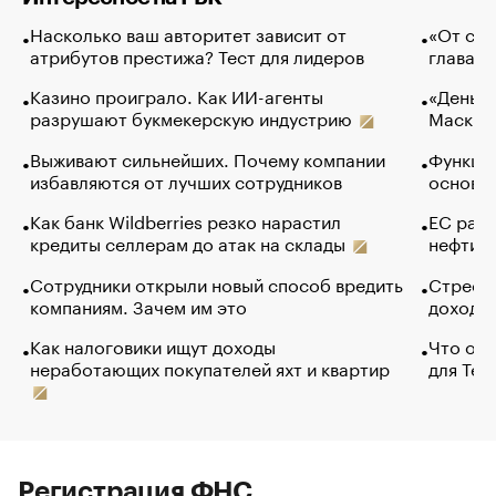
Насколько ваш авторитет зависит от
«От спо
атрибутов престижа? Тест для лидеров
глава к
Казино проиграло. Как ИИ-агенты
«Деньги
разрушают букмекерскую индустрию
Маск в 
Выживают сильнейших. Почему компании
Функции
избавляются от лучших сотрудников
основ э
Как банк Wildberries резко нарастил
ЕС раз
кредиты селлерам до атак на склады
нефти —
Сотрудники открыли новый способ вредить
Стресс 
компаниям. Зачем им это
доходов
Как налоговики ищут доходы
Что обв
неработающих покупателей яхт и квартир
для Tel
Регистрация ФНС