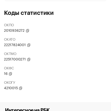
Коды статистики
ОКПО
2010936272
ОКАТО
22217824001
ОКТМО
22517000271
ОКФС
16
ОКОГУ
4210015
Интересное на РБК