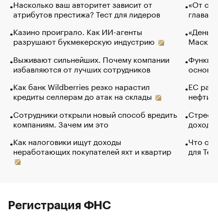
Насколько ваш авторитет зависит от
«От спо
атрибутов престижа? Тест для лидеров
глава к
Казино проиграло. Как ИИ-агенты
«Деньги
разрушают букмекерскую индустрию
Маск в 
Выживают сильнейших. Почему компании
Функции
избавляются от лучших сотрудников
основ э
Как банк Wildberries резко нарастил
ЕС раз
кредиты селлерам до атак на склады
нефти —
Сотрудники открыли новый способ вредить
Стресс 
компаниям. Зачем им это
доходов
Как налоговики ищут доходы
Что обв
неработающих покупателей яхт и квартир
для Tel
Регистрация ФНС