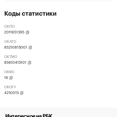
Коды статистики
ОКПО
2011651395
ОКАТО
85210815001
ОКТМО
85610415101
ОКФС
16
ОКОГУ
4210015
Интересное на РБК