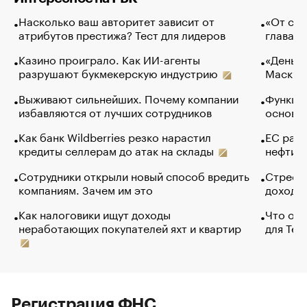
Насколько ваш авторитет зависит от
«От спо
атрибутов престижа? Тест для лидеров
глава к
Казино проиграло. Как ИИ-агенты
«Деньги
разрушают букмекерскую индустрию
Маск в 
Выживают сильнейших. Почему компании
Функции
избавляются от лучших сотрудников
основ э
Как банк Wildberries резко нарастил
ЕС раз
кредиты селлерам до атак на склады
нефти —
Сотрудники открыли новый способ вредить
Стресс 
компаниям. Зачем им это
доходов
Как налоговики ищут доходы
Что обв
неработающих покупателей яхт и квартир
для Tel
Регистрация ФНС